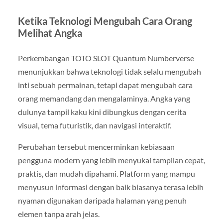
Ketika Teknologi Mengubah Cara Orang
Melihat Angka
Perkembangan TOTO SLOT Quantum Numberverse
menunjukkan bahwa teknologi tidak selalu mengubah
inti sebuah permainan, tetapi dapat mengubah cara
orang memandang dan mengalaminya. Angka yang
dulunya tampil kaku kini dibungkus dengan cerita
visual, tema futuristik, dan navigasi interaktif.
Perubahan tersebut mencerminkan kebiasaan
pengguna modern yang lebih menyukai tampilan cepat,
praktis, dan mudah dipahami. Platform yang mampu
menyusun informasi dengan baik biasanya terasa lebih
nyaman digunakan daripada halaman yang penuh
elemen tanpa arah jelas.