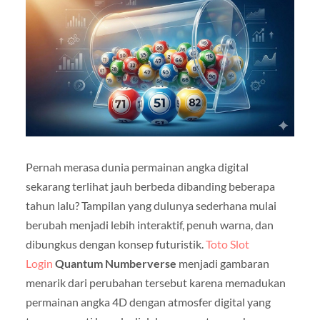
Pernah merasa dunia permainan angka digital
sekarang terlihat jauh berbeda dibanding beberapa
tahun lalu? Tampilan yang dulunya sederhana mulai
berubah menjadi lebih interaktif, penuh warna, dan
dibungkus dengan konsep futuristik.
Toto Slot
Login
Quantum Numberverse
menjadi gambaran
menarik dari perubahan tersebut karena memadukan
permainan angka 4D dengan atmosfer digital yang