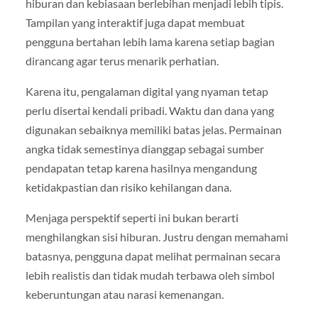
hiburan dan kebiasaan berlebihan menjadi lebih tipis.
Tampilan yang interaktif juga dapat membuat
pengguna bertahan lebih lama karena setiap bagian
dirancang agar terus menarik perhatian.
Karena itu, pengalaman digital yang nyaman tetap
perlu disertai kendali pribadi. Waktu dan dana yang
digunakan sebaiknya memiliki batas jelas. Permainan
angka tidak semestinya dianggap sebagai sumber
pendapatan tetap karena hasilnya mengandung
ketidakpastian dan risiko kehilangan dana.
Menjaga perspektif seperti ini bukan berarti
menghilangkan sisi hiburan. Justru dengan memahami
batasnya, pengguna dapat melihat permainan secara
lebih realistis dan tidak mudah terbawa oleh simbol
keberuntungan atau narasi kemenangan.