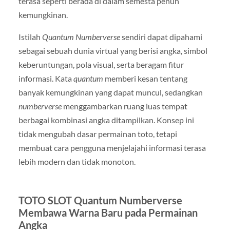
terasa seperti berada di dalam semesta penuh
kemungkinan.
Istilah
Quantum Numberverse
sendiri dapat dipahami
sebagai sebuah dunia virtual yang berisi angka, simbol
keberuntungan, pola visual, serta beragam fitur
informasi. Kata
quantum
memberi kesan tentang
banyak kemungkinan yang dapat muncul, sedangkan
numberverse
menggambarkan ruang luas tempat
berbagai kombinasi angka ditampilkan. Konsep ini
tidak mengubah dasar permainan toto, tetapi
membuat cara pengguna menjelajahi informasi terasa
lebih modern dan tidak monoton.
TOTO SLOT Quantum Numberverse
Membawa Warna Baru pada Permainan
Angka