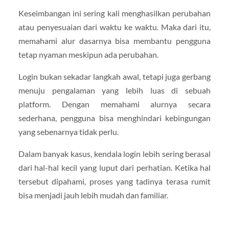
Keseimbangan ini sering kali menghasilkan perubahan
atau penyesuaian dari waktu ke waktu. Maka dari itu,
memahami alur dasarnya bisa membantu pengguna
tetap nyaman meskipun ada perubahan.
Login bukan sekadar langkah awal, tetapi juga gerbang
menuju pengalaman yang lebih luas di sebuah
platform. Dengan memahami alurnya secara
sederhana, pengguna bisa menghindari kebingungan
yang sebenarnya tidak perlu.
Dalam banyak kasus, kendala login lebih sering berasal
dari hal-hal kecil yang luput dari perhatian. Ketika hal
tersebut dipahami, proses yang tadinya terasa rumit
bisa menjadi jauh lebih mudah dan familiar.