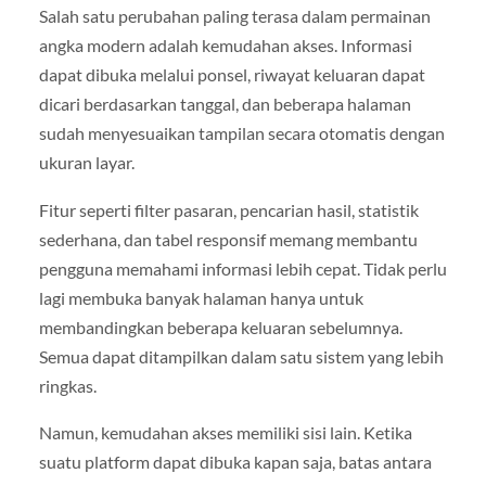
Salah satu perubahan paling terasa dalam permainan
angka modern adalah kemudahan akses. Informasi
dapat dibuka melalui ponsel, riwayat keluaran dapat
dicari berdasarkan tanggal, dan beberapa halaman
sudah menyesuaikan tampilan secara otomatis dengan
ukuran layar.
Fitur seperti filter pasaran, pencarian hasil, statistik
sederhana, dan tabel responsif memang membantu
pengguna memahami informasi lebih cepat. Tidak perlu
lagi membuka banyak halaman hanya untuk
membandingkan beberapa keluaran sebelumnya.
Semua dapat ditampilkan dalam satu sistem yang lebih
ringkas.
Namun, kemudahan akses memiliki sisi lain. Ketika
suatu platform dapat dibuka kapan saja, batas antara