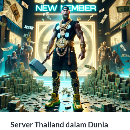
Server Thailand dalam Dunia