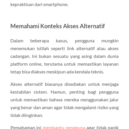
kepraktisan dari smartphone.
Memahami Konteks Akses Alternatif
Dalam beberapa kasus, pengguna mungkin
menemukan istilah seperti link alternatif atau akses
cadangan. Ini bukan sesuatu yang asing dalam dunia
platform online, terutama untuk memastikan layanan
tetap bisa diakses meskipun ada kendala teknis.
Akses alternatif biasanya disediakan untuk menjaga
kestabilan sistem. Namun, penting bagi pengguna
untuk memastikan bahwa mereka menggunakan jalur
yang benar dan aman agar tidak mengalami risiko yang
tidak diinginkan.
Pemahaman ini
membantu pengguna
agar tidak panik