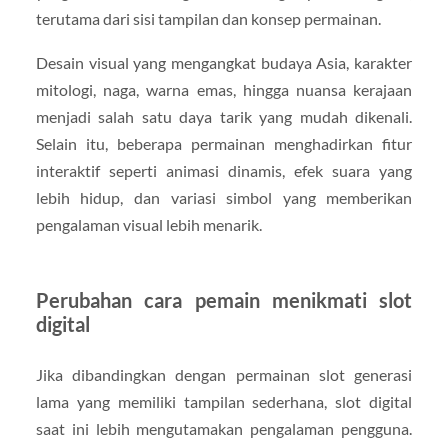
terutama dari sisi tampilan dan konsep permainan.
Desain visual yang mengangkat budaya Asia, karakter
mitologi, naga, warna emas, hingga nuansa kerajaan
menjadi salah satu daya tarik yang mudah dikenali.
Selain itu, beberapa permainan menghadirkan fitur
interaktif seperti animasi dinamis, efek suara yang
lebih hidup, dan variasi simbol yang memberikan
pengalaman visual lebih menarik.
Perubahan cara pemain menikmati slot
digital
Jika dibandingkan dengan permainan slot generasi
lama yang memiliki tampilan sederhana, slot digital
saat ini lebih mengutamakan pengalaman pengguna.