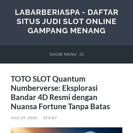
LABARBERIASPA - DAFTAR
SITUS JUDI SLOT ONLINE
GAMPANG MENANG
SHOW MENU
TOTO SLOT Quantum
Numberverse: Eksplorasi
Bandar 4D Resmi dengan
Nuansa Fortune Tanpa Batas
JULY 29, 2026
/
STICKY