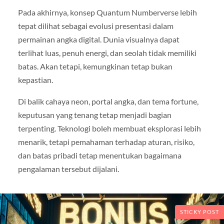
Pada akhirnya, konsep Quantum Numberverse lebih
tepat dilihat sebagai evolusi presentasi dalam
permainan angka digital. Dunia visualnya dapat
terlihat luas, penuh energi, dan seolah tidak memiliki
batas. Akan tetapi, kemungkinan tetap bukan
kepastian.
Di balik cahaya neon, portal angka, dan tema fortune,
keputusan yang tenang tetap menjadi bagian
terpenting. Teknologi boleh membuat eksplorasi lebih
menarik, tetapi pemahaman terhadap aturan, risiko,
dan batas pribadi tetap menentukan bagaimana
pengalaman tersebut dijalani.
STICKY POST