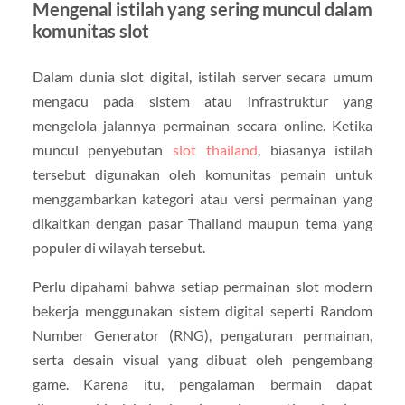
Mengenal istilah yang sering muncul dalam
komunitas slot
Dalam dunia slot digital, istilah server secara umum
mengacu pada sistem atau infrastruktur yang
mengelola jalannya permainan secara online. Ketika
muncul penyebutan
slot thailand
, biasanya istilah
tersebut digunakan oleh komunitas pemain untuk
menggambarkan kategori atau versi permainan yang
dikaitkan dengan pasar Thailand maupun tema yang
populer di wilayah tersebut.
Perlu dipahami bahwa setiap permainan slot modern
bekerja menggunakan sistem digital seperti Random
Number Generator (RNG), pengaturan permainan,
serta desain visual yang dibuat oleh pengembang
game. Karena itu, pengalaman bermain dapat