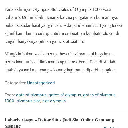
Pada akhirnya, Olympus Slot Gates of Olympus 1000 versi
terbaru 2026 ini lebih menarik karena pengalaman bermainnya,
bukan sekadar hasil yang dicari. Ada perubahan kecil yang terasa
signifikan, dan itu cukup untuk membuatnya kembali relevan di
tengah banyaknya pilihan game slot saat ini.
Mungkin bukan soal seberapa besar hasilnya, tapi bagaimana
permainan itu bisa dinikmati tanpa terasa berat. Dan di situlah
letak daya tariknya yang sekarang lagi ramai diperbincangkan.
Categories:
Uncategorized
Tags:
gate of olympus
,
gates of olympus
,
gates of olympus
1000
,
olympus slot
,
slot olympus
Labarberiaspa – Daftar Situs Judi Slot Online Gampang
Menang