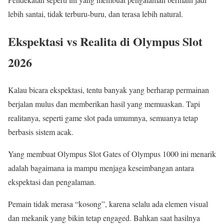
lebih santai, tidak terburu-buru, dan terasa lebih natural.
Ekspektasi vs Realita di Olympus Slot
2026
Kalau bicara ekspektasi, tentu banyak yang berharap permainan
berjalan mulus dan memberikan hasil yang memuaskan. Tapi
realitanya, seperti game slot pada umumnya, semuanya tetap
berbasis sistem acak.
Yang membuat Olympus Slot Gates of Olympus 1000 ini menarik
adalah bagaimana ia mampu menjaga keseimbangan antara
ekspektasi dan pengalaman.
Pemain tidak merasa “kosong”, karena selalu ada elemen visual
dan mekanik yang bikin tetap engaged. Bahkan saat hasilnya