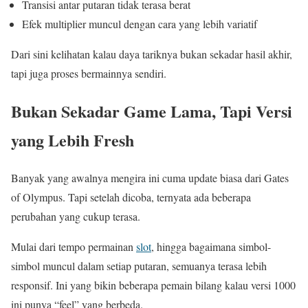
Transisi antar putaran tidak terasa berat
Efek multiplier muncul dengan cara yang lebih variatif
Dari sini kelihatan kalau daya tariknya bukan sekadar hasil akhir,
tapi juga proses bermainnya sendiri.
Bukan Sekadar Game Lama, Tapi Versi
yang Lebih Fresh
Banyak yang awalnya mengira ini cuma update biasa dari Gates
of Olympus. Tapi setelah dicoba, ternyata ada beberapa
perubahan yang cukup terasa.
Mulai dari tempo permainan
slot
, hingga bagaimana simbol-
simbol muncul dalam setiap putaran, semuanya terasa lebih
responsif. Ini yang bikin beberapa pemain bilang kalau versi 1000
ini punya “feel” yang berbeda.