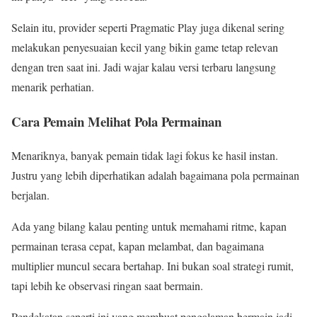
Selain itu, provider seperti Pragmatic Play juga dikenal sering
melakukan penyesuaian kecil yang bikin game tetap relevan
dengan tren saat ini. Jadi wajar kalau versi terbaru langsung
menarik perhatian.
Cara Pemain Melihat Pola Permainan
Menariknya, banyak pemain tidak lagi fokus ke hasil instan.
Justru yang lebih diperhatikan adalah bagaimana pola permainan
berjalan.
Ada yang bilang kalau penting untuk memahami ritme, kapan
permainan terasa cepat, kapan melambat, dan bagaimana
multiplier muncul secara bertahap. Ini bukan soal strategi rumit,
tapi lebih ke observasi ringan saat bermain.
Pendekatan seperti ini yang membuat pengalaman bermain jadi