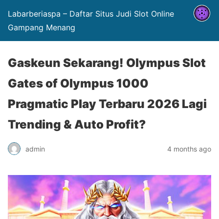
Labarberiaspa – Daftar Situs Judi Slot Online
Gampang Menang
Gaskeun Sekarang! Olympus Slot
Gates of Olympus 1000
Pragmatic Play Terbaru 2026 Lagi
Trending & Auto Profit?
admin
4 months ago