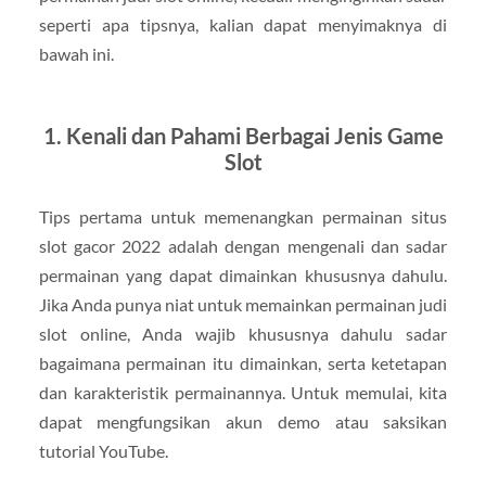
seperti apa tipsnya, kalian dapat menyimaknya di
bawah ini.
1. Kenali dan Pahami Berbagai Jenis Game
Slot
Tips pertama untuk memenangkan permainan situs
slot gacor 2022 adalah dengan mengenali dan sadar
permainan yang dapat dimainkan khususnya dahulu.
Jika Anda punya niat untuk memainkan permainan judi
slot online, Anda wajib khususnya dahulu sadar
bagaimana permainan itu dimainkan, serta ketetapan
dan karakteristik permainannya. Untuk memulai, kita
dapat mengfungsikan akun demo atau saksikan
tutorial YouTube.