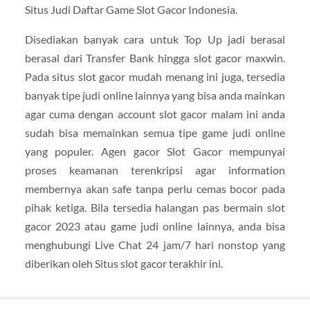
Situs Judi Daftar Game Slot Gacor Indonesia.
Disediakan banyak cara untuk Top Up jadi berasal
berasal dari Transfer Bank hingga slot gacor maxwin.
Pada situs slot gacor mudah menang ini juga, tersedia
banyak tipe judi online lainnya yang bisa anda mainkan
agar cuma dengan account slot gacor malam ini anda
sudah bisa memainkan semua tipe game judi online
yang populer. Agen gacor Slot Gacor mempunyai
proses keamanan terenkripsi agar information
membernya akan safe tanpa perlu cemas bocor pada
pihak ketiga. Bila tersedia halangan pas bermain slot
gacor 2023 atau game judi online lainnya, anda bisa
menghubungi Live Chat 24 jam/7 hari nonstop yang
diberikan oleh Situs slot gacor terakhir ini.