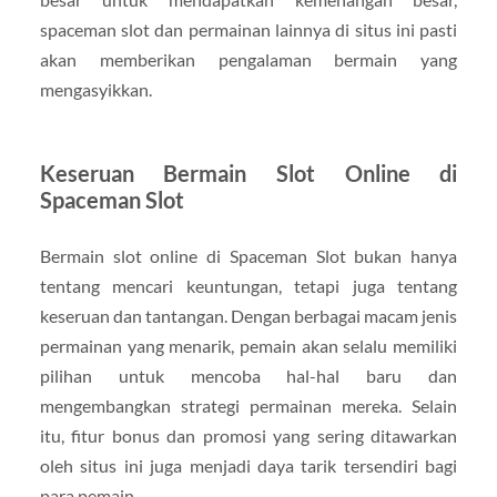
spaceman slot dan permainan lainnya di situs ini pasti
akan memberikan pengalaman bermain yang
mengasyikkan.
Keseruan Bermain Slot Online di
Spaceman Slot
Bermain slot online di Spaceman Slot bukan hanya
tentang mencari keuntungan, tetapi juga tentang
keseruan dan tantangan. Dengan berbagai macam jenis
permainan yang menarik, pemain akan selalu memiliki
pilihan untuk mencoba hal-hal baru dan
mengembangkan strategi permainan mereka. Selain
itu, fitur bonus dan promosi yang sering ditawarkan
oleh situs ini juga menjadi daya tarik tersendiri bagi
para pemain.