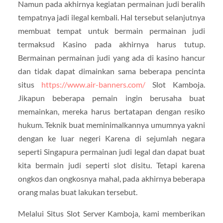
Namun pada akhirnya kegiatan permainan judi beralih
tempatnya jadi ilegal kembali. Hal tersebut selanjutnya
membuat tempat untuk bermain permainan judi
termaksud Kasino pada akhirnya harus tutup.
Bermainan permainan judi yang ada di kasino hancur
dan tidak dapat dimainkan sama beberapa pencinta
situs
https://www.air-banners.com/
Slot Kamboja.
Jikapun beberapa pemain ingin berusaha buat
memainkan, mereka harus bertatapan dengan resiko
hukum. Teknik buat meminimalkannya umumnya yakni
dengan ke luar negeri Karena di sejumlah negara
seperti Singapura permainan judi legal dan dapat buat
kita bermain judi seperti slot disitu. Tetapi karena
ongkos dan ongkosnya mahal, pada akhirnya beberapa
orang malas buat lakukan tersebut.
Melalui Situs Slot Server Kamboja, kami memberikan