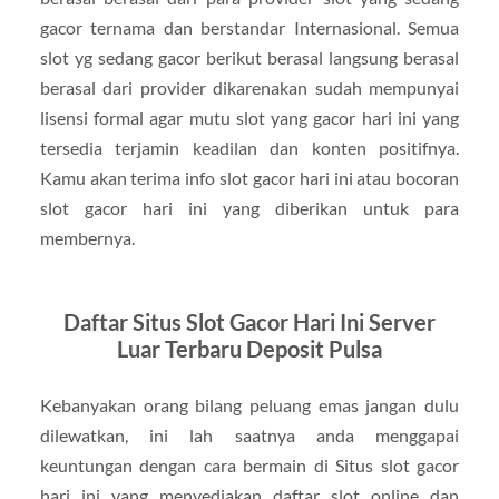
gacor ternama dan berstandar Internasional. Semua
slot yg sedang gacor berikut berasal langsung berasal
berasal dari provider dikarenakan sudah mempunyai
lisensi formal agar mutu slot yang gacor hari ini yang
tersedia terjamin keadilan dan konten positifnya.
Kamu akan terima info slot gacor hari ini atau bocoran
slot gacor hari ini yang diberikan untuk para
membernya.
Daftar Situs Slot Gacor Hari Ini Server
Luar Terbaru Deposit Pulsa
Kebanyakan orang bilang peluang emas jangan dulu
dilewatkan, ini lah saatnya anda menggapai
keuntungan dengan cara bermain di Situs slot gacor
hari ini yang menyediakan daftar slot online dan