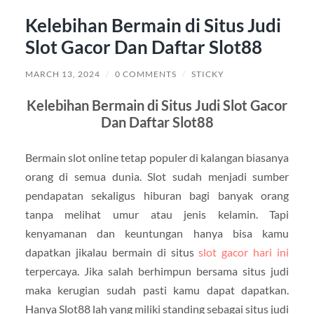
Kelebihan Bermain di Situs Judi
Slot Gacor Dan Daftar Slot88
MARCH 13, 2024
/
0 COMMENTS
/
STICKY
Kelebihan Bermain di Situs Judi Slot Gacor
Dan Daftar Slot88
Bermain slot online tetap populer di kalangan biasanya
orang di semua dunia. Slot sudah menjadi sumber
pendapatan sekaligus hiburan bagi banyak orang
tanpa melihat umur atau jenis kelamin. Tapi
kenyamanan dan keuntungan hanya bisa kamu
dapatkan jikalau bermain di situs
slot gacor hari ini
terpercaya. Jika salah berhimpun bersama situs judi
maka kerugian sudah pasti kamu dapat dapatkan.
Hanya Slot88 lah yang miliki standing sebagai situs judi