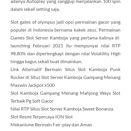
adanya Autoplay yang sanggup menjalankan 100 spin
dalam sekali setting saja.
Slot gates of olympus jadi opsi permainan gacor yang
populer di Indonesia bernama kakek zeus. Permainan
Games Slot Server Kamboja yang pertama kalinya di-
launching Februari 2021 itu mempunyai nilai RTP
98.80% dan diperlengkapi dengan nilai Volatility High
hingga bagus sekali buat dimainkan.
Link Alternatif Bermain Situs Slot Kamboja Punk
Rocker di Situs Slot Server Kamboja Gampang Menang
Maxwin Jackpot x500
Slot Kamboja Gampang Menang Mahjong Ways Slot
Terbaik Pg Soft Gacor
Nilai RTP Situs Slot Server Kamboja Sweet Bonanza
Slot Resmi Terpercaya ION Slot
Mekanisme Bermain Fair-play dan Aman