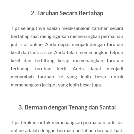
2. Taruhan Secara Bertahap
Tips selanjutnya adalah melaksanakan taruhan secara
bertahap saat menginginkan memenangkan permainan
judi slot online. Anda dapat menjadi dengan taruhan
kecil dan lantas saat Anda telah memenangkan telpon
kecil dan terhitung kerap memenangkan taruhan
terhadap taruhan kecil, Anda dapat menjadi
menambah taruhan ke yang lebih besar. untuk
memenangkan jackpot yang lebih besar juga.
3. Bermain dengan Tenang dan Santai
Tips terakhir untuk memenangkan permainan judi slot
online adalah dengan bermain perlahan dan hati-hati.