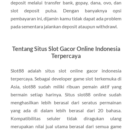
deposit melalui transfer bank, gopay, dana, ovo, dan
slot deposit pulsa. Dengan banyaknya opsi
pembayaran ini, dijamin kamu tidak dapat ada problem
pada sementara jalankan deposit ataupun withdrawl.
Tentang Situs Slot Gacor Online Indonesia
Terpercaya
Slot88 adalah situs slot online gacor indonesia
terpercaya. Sebagai developer game slot terkemuka di
Asia, slot88 sudah miliki ribuan pemain aktif yang
bermain setiap harinya. Situs slot88 online sudah
menghasilkan lebih berasal dari seratus permainan
yang ada di dalam lebih berasal dari 20 bahasa.
Kompatibilitas seluler tidak diragukan ulang
merupakan nilai jual utama berasal dari semua game