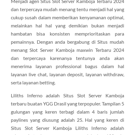
Menjadi agen Situs Slot Server Kamboja Terbaru 2024
dan terpercaya mudah menang tentu menjadi hal yang
cukup susah dalam memberikan kenyamanan optimal,
melainkan hal hal yang demikian bukan menjadi
hambatan bisa konsisten memprioritaskan para
pemainnya. Dengan anda bergabung di Situs mudah
menang Slot Server Kamboja maxwin Terbaru 2024
dan terpercaya karenanya tentunya anda akan
menerima layanan professional bagus dalam hal
layanan live chat, layanan deposit, layanan withdraw,
serta layanan betting.
Liliths Inferno adalah Situs Slot Server Kamboja
terbaru buatan YGG Drasil yang terpopuler. Tampilan 5
gulungan yang keren terbagi dalam 4 baris jumlah
paylines yang diusung adalah 25. Hal yang keren di
Situs Slot Server Kamboja Liliths Inferno adalah