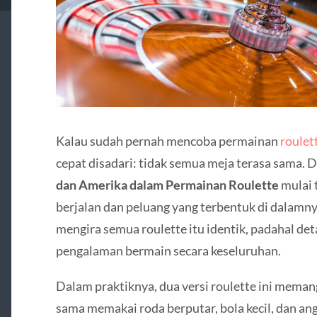
Kalau sudah pernah mencoba permainan
roulet
cepat disadari: tidak semua meja terasa sama. D
dan Amerika dalam Permainan Roulette
mulai 
berjalan dan peluang yang terbentuk di dalam
mengira semua roulette itu identik, padahal det
pengalaman bermain secara keseluruhan.
Dalam praktiknya, dua versi roulette ini meman
sama memakai roda berputar, bola kecil, dan an