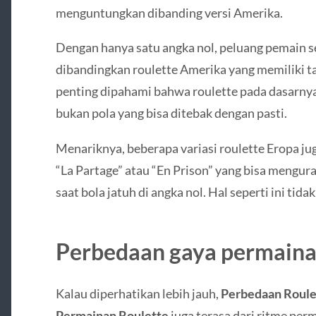
menguntungkan dibanding versi Amerika.
Dengan hanya satu angka nol, peluang pemain sec
dibandingkan roulette Amerika yang memiliki t
penting dipahami bahwa roulette pada dasarnya
bukan pola yang bisa ditebak dengan pasti.
Menariknya, beberapa variasi roulette Eropa ju
“La Partage” atau “En Prison” yang bisa mengur
saat bola jatuh di angka nol. Hal seperti ini tid
Perbedaan gaya permaina
Kalau diperhatikan lebih jauh,
Perbedaan Roule
Permainan Roulette
juga terasa dari ritme per