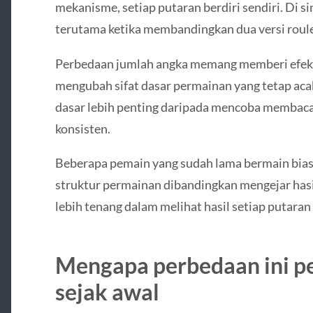
mekanisme, setiap putaran berdiri sendiri. Di 
terutama ketika membandingkan dua versi roulet
Perbedaan jumlah angka memang memberi efek pa
mengubah sifat dasar permainan yang tetap aca
dasar lebih penting daripada mencoba membaca 
konsisten.
Beberapa pemain yang sudah lama bermain bia
struktur permainan dibandingkan mengejar has
lebih tenang dalam melihat hasil setiap putaran
Mengapa perbedaan ini p
sejak awal