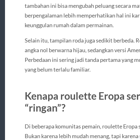
tambahan ini bisa mengubah peluang secara ma
berpengalaman lebih memperhatikan hal ini ka
keunggulan rumah dalam permainan.
Selain itu, tampilan roda juga sedikit berbeda.
angka nol berwarna hijau, sedangkan versi Ameri
Perbedaan ini sering jadi tanda pertama yang m
yang belum terlalu familiar.
Kenapa roulette Eropa ser
“ringan”?
Di beberapa komunitas pemain, roulette Eropa s
Bukan karena lebih mudah menang, tapi karena s