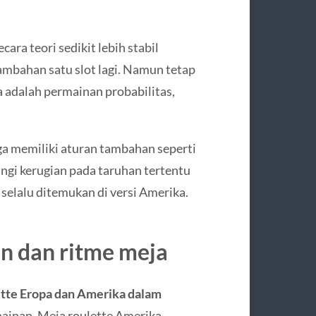
ara teori sedikit lebih stabil
ambahan satu slot lagi. Namun tetap
 adalah permainan probabilitas,
ga memiliki aturan tambahan seperti
angi kerugian pada taruhan tertentu
ak selalu ditemukan di versi Amerika.
n dan ritme meja
tte Eropa dan Amerika dalam
mainan. Meja roulette Amerika