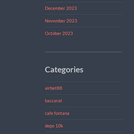
December 2023
November 2023
October 2023
Categories
airbet88
baccarat
cafe fontana
depo 10k