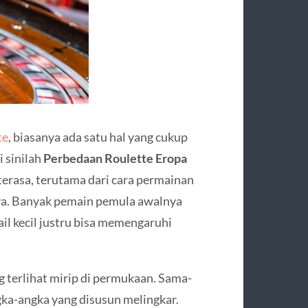
te
, biasanya ada satu hal yang cukup
i sinilah
Perbedaan Roulette Eropa
terasa, terutama dari cara permainan
nya. Banyak pemain pemula awalnya
ail kecil justru bisa memengaruhi
g terlihat mirip di permukaan. Sama-
gka-angka yang disusun melingkar.