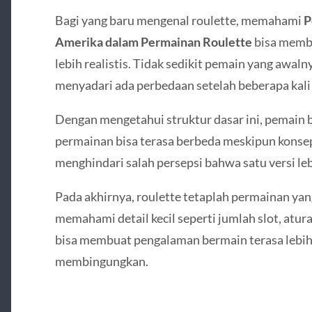
Bagi yang baru mengenal roulette, memahami
P
Amerika dalam Permainan Roulette
bisa memb
lebih realistis. Tidak sedikit pemain yang awal
menyadari ada perbedaan setelah beberapa kal
Dengan mengetahui struktur dasar ini, pemain b
permainan bisa terasa berbeda meskipun konse
menghindari salah persepsi bahwa satu versi le
Pada akhirnya, roulette tetaplah permainan y
memahami detail kecil seperti jumlah slot, atu
bisa membuat pengalaman bermain terasa lebih
membingungkan.