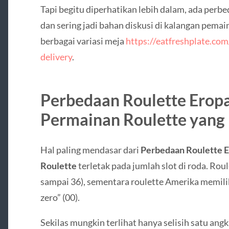
Tapi begitu diperhatikan lebih dalam, ada perbe
dan sering jadi bahan diskusi di kalangan pema
berbagai variasi meja
https://eatfreshplate.com
delivery
.
Perbedaan Roulette Erop
Permainan Roulette yang 
Hal paling mendasar dari
Perbedaan Roulette 
Roulette
terletak pada jumlah slot di roda. Rou
sampai 36), sementara roulette Amerika memili
zero” (00).
Sekilas mungkin terlihat hanya selisih satu angka