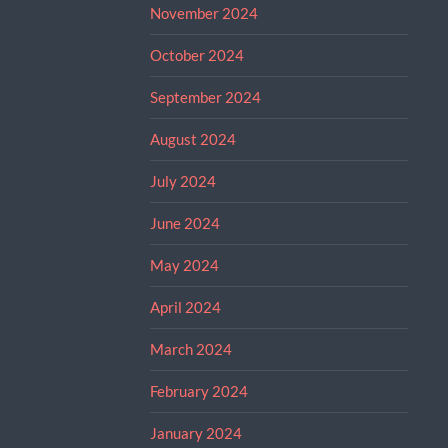
November 2024
October 2024
September 2024
August 2024
July 2024
June 2024
May 2024
April 2024
March 2024
February 2024
January 2024