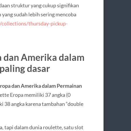
daan struktur yang cukup signifikan
in yang sudah lebih sering mencoba
/collections/thursday-pickup-
a dan Amerika dalam
paling dasar
Eropa dan Amerika dalam Permainan
lette Eropa memiliki 37 angka (0
ki 38 angka karena tambahan “double
, tapi dalam dunia roulette, satu slot