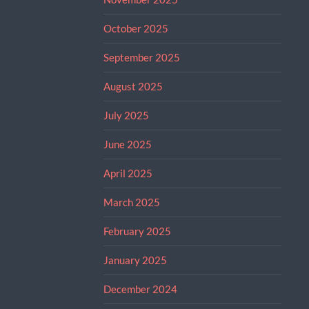
October 2025
September 2025
August 2025
July 2025
June 2025
April 2025
March 2025
February 2025
January 2025
December 2024