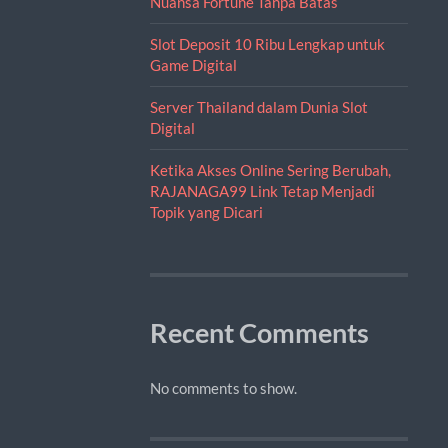
Nuansa Fortune Tanpa Batas
Slot Deposit 10 Ribu Lengkap untuk
Game Digital
Server Thailand dalam Dunia Slot
Digital
Ketika Akses Online Sering Berubah,
RAJANAGA99 Link Tetap Menjadi
Topik yang Dicari
Recent Comments
No comments to show.