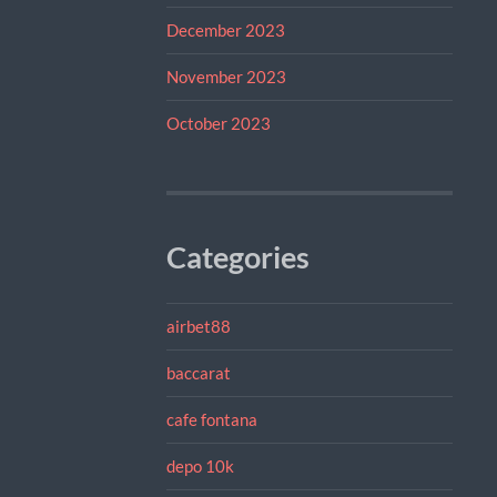
December 2023
November 2023
October 2023
Categories
airbet88
baccarat
cafe fontana
depo 10k