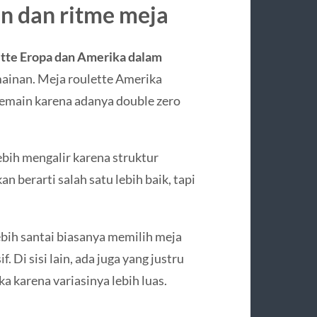
n dan ritme meja
tte Eropa dan Amerika dalam
mainan. Meja roulette Amerika
pemain karena adanya double zero
ebih mengalir karena struktur
n berarti salah satu lebih baik, tapi
bih santai biasanya memilih meja
. Di sisi lain, ada juga yang justru
 karena variasinya lebih luas.