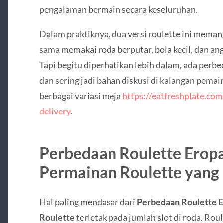
pengalaman bermain secara keseluruhan.
Dalam praktiknya, dua versi roulette ini meman
sama memakai roda berputar, bola kecil, dan an
Tapi begitu diperhatikan lebih dalam, ada perbe
dan sering jadi bahan diskusi di kalangan pema
berbagai variasi meja
https://eatfreshplate.com
delivery
.
Perbedaan Roulette Erop
Permainan Roulette yang 
Hal paling mendasar dari
Perbedaan Roulette 
Roulette
terletak pada jumlah slot di roda. Rou