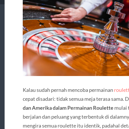
Kalau sudah pernah mencoba permainan
roulet
cepat disadari: tidak semua meja terasa sama. D
dan Amerika dalam Permainan Roulette
mulai 
berjalan dan peluang yang terbentuk di dalam
mengira semua roulette itu identik, padahal det