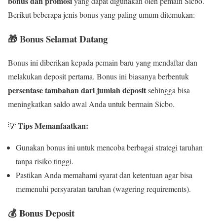
bonus dan promosi
yang dapat digunakan oleh pemain Sicbo.
Berikut beberapa jenis bonus yang paling umum ditemukan:
🎁
Bonus Selamat Datang
Bonus ini diberikan kepada pemain baru yang mendaftar dan
melakukan deposit pertama. Bonus ini biasanya berbentuk
persentase tambahan dari jumlah deposit
sehingga bisa
meningkatkan saldo awal Anda untuk bermain Sicbo.
Tips Memanfaatkan:
💡
Gunakan bonus ini untuk mencoba berbagai strategi taruhan
tanpa risiko tinggi.
Pastikan Anda memahami syarat dan ketentuan agar bisa
memenuhi persyaratan taruhan (wagering requirements).
💰
Bonus Deposit