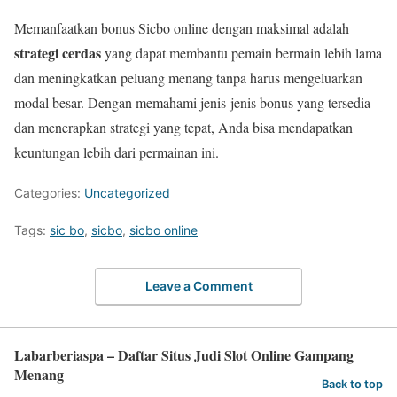
Memanfaatkan bonus Sicbo online dengan maksimal adalah
strategi cerdas
yang dapat membantu pemain bermain lebih lama
dan meningkatkan peluang menang tanpa harus mengeluarkan
modal besar. Dengan memahami jenis-jenis bonus yang tersedia
dan menerapkan strategi yang tepat, Anda bisa mendapatkan
keuntungan lebih dari permainan ini.
Categories:
Uncategorized
Tags:
sic bo
,
sicbo
,
sicbo online
Leave a Comment
Labarberiaspa – Daftar Situs Judi Slot Online Gampang
Menang
Back to top