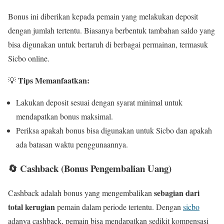
Bonus ini diberikan kepada pemain yang melakukan deposit
dengan jumlah tertentu. Biasanya berbentuk tambahan saldo yang
bisa digunakan untuk bertaruh di berbagai permainan, termasuk
Sicbo online.
Tips Memanfaatkan:
💡
Lakukan deposit sesuai dengan syarat minimal untuk
mendapatkan bonus maksimal.
Periksa apakah bonus bisa digunakan untuk Sicbo dan apakah
ada batasan waktu penggunaannya.
🔄
Cashback (Bonus Pengembalian Uang)
sebagian dari
Cashback adalah bonus yang mengembalikan
total kerugian
pemain dalam periode tertentu. Dengan
sicbo
adanya cashback, pemain bisa mendapatkan sedikit kompensasi