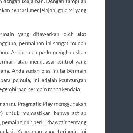
h dengan keajaiban. Dengan tampilan
kan sensasi menjelajahi galaksi yang
rmain
yang ditawarkan oleh
slot
ngguna, permainan ini sangat mudah
ipun. Anda tidak perlu menghabiskan
rmain atau menguasai kontrol yang
ana, Anda sudah bisa mulai bermain
para pemula, ini adalah keuntungan
kegembiraan bermain tanpa kendala.
nan ini.
Pragmatic Play
menggunakan
)
untuk memastikan bahwa setiap
i, pemain tidak perlu khawatir tentang
pulasi. Keamanan yang terjamin ini