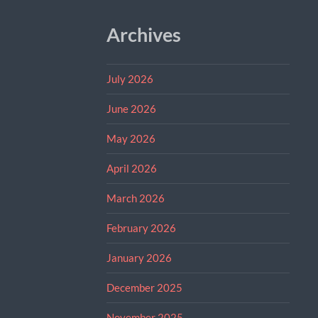
Archives
July 2026
June 2026
May 2026
April 2026
March 2026
February 2026
January 2026
December 2025
November 2025