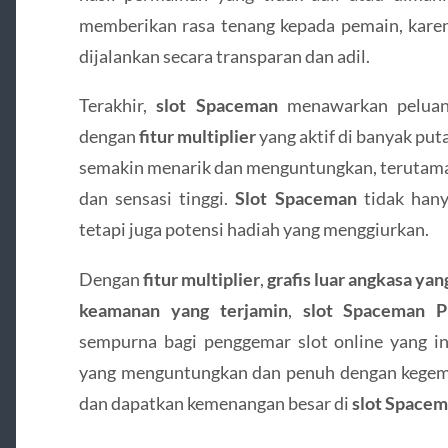
memberikan rasa tenang kepada pemain, kare
dijalankan secara transparan dan adil.
Terakhir,
slot Spaceman
menawarkan peluan
dengan
fitur multiplier
yang aktif di banyak put
semakin menarik dan menguntungkan, terutama
dan sensasi tinggi.
Slot Spaceman
tidak hany
tetapi juga potensi hadiah yang menggiurkan.
Dengan
fitur multiplier
,
grafis luar angkasa y
keamanan yang terjamin
,
slot Spaceman P
sempurna bagi penggemar slot online yang 
yang menguntungkan dan penuh dengan kegembi
dan dapatkan kemenangan besar di
slot Space