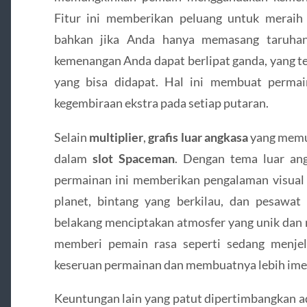
Fitur ini memberikan peluang untuk meraih
bahkan jika Anda hanya memasang taruhan 
kemenangan Anda dapat berlipat ganda, yang t
yang bisa didapat. Hal ini membuat perma
kegembiraan ekstra pada setiap putaran.
Selain
multiplier
,
grafis luar angkasa
yang memuk
dalam
slot Spaceman
. Dengan tema luar an
permainan ini memberikan pengalaman visual 
planet, bintang yang berkilau, dan pesawat 
belakang menciptakan atmosfer yang unik dan 
memberi pemain rasa seperti sedang menjel
keseruan permainan dan membuatnya lebih imer
Keuntungan lain yang patut dipertimbangkan 