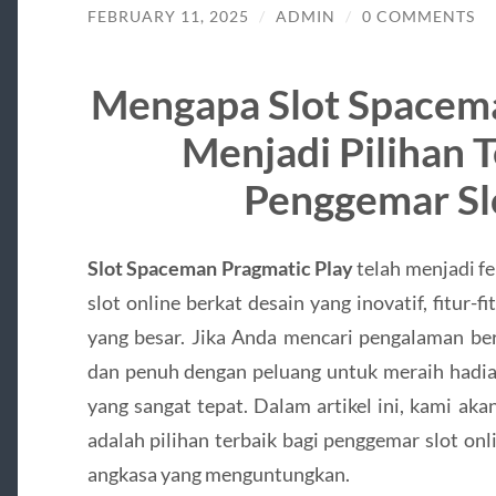
FEBRUARY 11, 2025
/
ADMIN
/
0 COMMENTS
Mengapa Slot Spacema
Menjadi Pilihan 
Penggemar Sl
Slot Spaceman Pragmatic Play
telah menjadi f
slot online berkat desain yang inovatif, fitur
yang besar. Jika Anda mencari pengalaman b
dan penuh dengan peluang untuk meraih hadiah
yang sangat tepat. Dalam artikel ini, kami 
adalah pilihan terbaik bagi penggemar slot onl
angkasa yang menguntungkan.