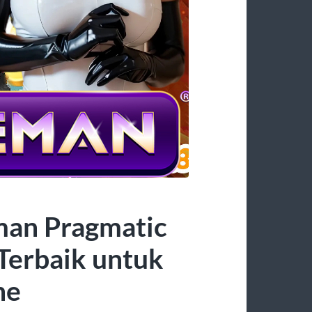
man Pragmatic
 Terbaik untuk
ne