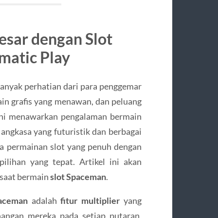
sar dengan Slot
matic Play
anyak perhatian dari para penggemar
sain grafis yang menawan, dan peluang
ini menawarkan pengalaman bermain
ngkasa yang futuristik dan berbagai
oba permainan slot yang penuh dengan
ilihan yang tepat. Artikel ini akan
 saat bermain
slot Spaceman
.
paceman
adalah
fitur multiplier
yang
ngan mereka pada setiap putaran.