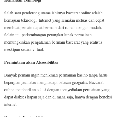
Salah satu pendorong utama lahirnya baccarat online adalah
kemajuan teknologi. Internet yang semakin meluas dan cepat
membuat pemain dapat bermain dari rumah dengan mudah.
Selain itu, perkembangan perangkat lunak permainan
memungkinkan pengalaman bermain baccarat yang realistis
meskipun secara virtual.
Permintaan akan Aksesibilitas
Banyak pemain ingin menikmati permainan kasino tanpa harus
bepergian jauh atau menghadapi batasan geografis. Baccarat
online memberikan solusi dengan menyediakan permainan yang
dapat diakses kapan saja dan di mana saja, hanya dengan koneksi
internet.