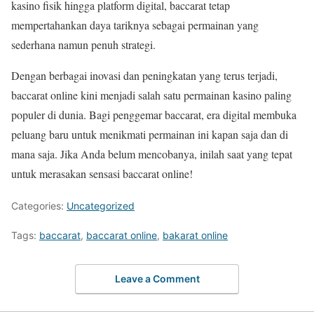
kasino fisik hingga platform digital, baccarat tetap
mempertahankan daya tariknya sebagai permainan yang
sederhana namun penuh strategi.
Dengan berbagai inovasi dan peningkatan yang terus terjadi,
baccarat online kini menjadi salah satu permainan kasino paling
populer di dunia. Bagi penggemar baccarat, era digital membuka
peluang baru untuk menikmati permainan ini kapan saja dan di
mana saja. Jika Anda belum mencobanya, inilah saat yang tepat
untuk merasakan sensasi baccarat online!
Categories:
Uncategorized
Tags:
baccarat
,
baccarat online
,
bakarat online
Leave a Comment