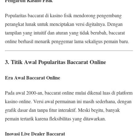
Pengaruh Kasino Fisik
Popularitas baccarat di kasino fisik mendorong pengembang
perangkat lunak untuk menciptakan versi digitalnya. Dengan
tampilan yang intuitif dan aturan yang tidak berubah, baccarat
online berhasil menarik penggemar lama sekaligus pemain baru.
3.
Titik Awal Popularitas Baccarat Online
Era Awal Baccarat Online
Pada awal 2000-an, baccarat online mulai dikenal luas di platform
kasino online. Versi awal permainan ini masih sederhana, dengan
grafik dasar dan tanpa fitur interaktif. Meski begitu, banyak
pemain tertarik karena fleksibilitas yang ditawarkan.
Inovasi Live Dealer Baccarat