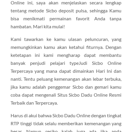
Online ini, saya akan menjelaskan secara lengkap
tentang metode Sicbo deposit pulsa, sehingga Kamu
bisa menikmati permainan favorit Anda tanpa
hambatan. Mari kita mulai!
Kami tawarkan ke kamu ulasan peluncuran, yang
memungkinkan kamu akan ketahui fiturnya. Dengan
ketetapan ini kami mengharap dapat membantu
banyak penjudi pelajari typeJudi Sicbo Online
Terpercaya yang mana dapat dimainkan Hari Ini dan
nanti. Tentu peluang kemenangan akan lebar terbuka,
jika kamu adalah penggemar Sicbo dan gemari kamu
coba dapat mengenali Situs Sicbo Dadu Online Resmi
Terbaik dan Terpercaya.
Harus di akui bahwa Sicbo Dadu Online dengan tingkat
RTP tinggi tidak selalu memberikan kemenangan yang
besar. Namun resiko kalah juga ada jika anda