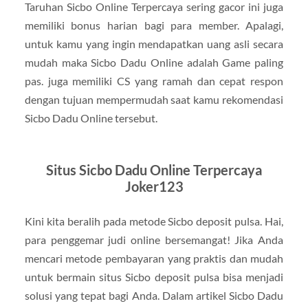
Taruhan Sicbo Online Terpercaya sering gacor ini juga
memiliki bonus harian bagi para member. Apalagi,
untuk kamu yang ingin mendapatkan uang asli secara
mudah maka Sicbo Dadu Online adalah Game paling
pas. juga memiliki CS yang ramah dan cepat respon
dengan tujuan mempermudah saat kamu rekomendasi
Sicbo Dadu Online tersebut.
Situs Sicbo Dadu Online Terpercaya
Joker123
Kini kita beralih pada metode Sicbo deposit pulsa. Hai,
para penggemar judi online bersemangat! Jika Anda
mencari metode pembayaran yang praktis dan mudah
untuk bermain situs Sicbo deposit pulsa bisa menjadi
solusi yang tepat bagi Anda. Dalam artikel Sicbo Dadu