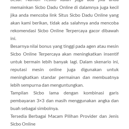
memainkan Sicbo Dadu Online di dalamnya juga kecil
jika anda mencoba link Situs Sicbo Dadu Online yang
akan kami berikan, tidak ada salahnya anda mencoba
rekomendasi Sicbo Online Terpercaya gacor dibawah
ini.
Besarnya nilai bonus yang tinggi pada agen atau mesin
Sicbo Online Terpercaya akan meningkatkan insentif
untuk bermain lebih banyak lagi. Dalam skenario ini,
reputasi mesin online juga digunakan untuk
meningkatkan standar permainan dan membuatnya
lebih sempurna dan menguntungkan.
Tampilan Sicbo lama dengan kombinasi garis
pembayaran 3×3 dan masih menggunakan angka dan
buah sebagai simbolnya.
Tersedia Berbagai Macam Pilihan Provider dan Jenis
Sicbo Online