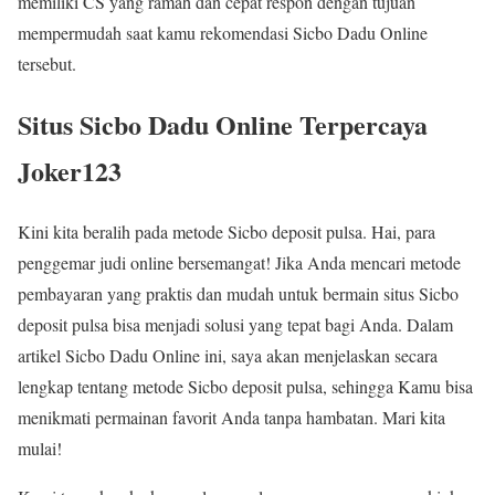
memiliki CS yang ramah dan cepat respon dengan tujuan
mempermudah saat kamu rekomendasi Sicbo Dadu Online
tersebut.
Situs Sicbo Dadu Online Terpercaya
Joker123
Kini kita beralih pada metode Sicbo deposit pulsa. Hai, para
penggemar judi online bersemangat! Jika Anda mencari metode
pembayaran yang praktis dan mudah untuk bermain situs Sicbo
deposit pulsa bisa menjadi solusi yang tepat bagi Anda. Dalam
artikel Sicbo Dadu Online ini, saya akan menjelaskan secara
lengkap tentang metode Sicbo deposit pulsa, sehingga Kamu bisa
menikmati permainan favorit Anda tanpa hambatan. Mari kita
mulai!