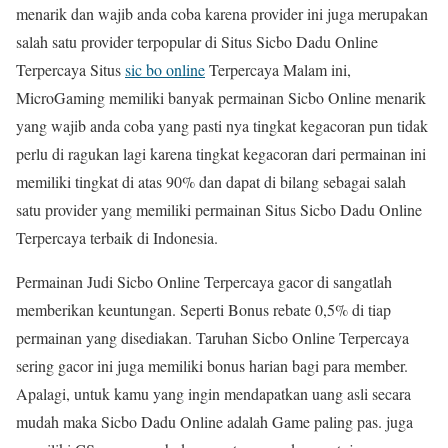
menarik dan wajib anda coba karena provider ini juga merupakan
salah satu provider terpopular di Situs Sicbo Dadu Online
Terpercaya Situs
sic bo online
Terpercaya Malam ini,
MicroGaming memiliki banyak permainan Sicbo Online menarik
yang wajib anda coba yang pasti nya tingkat kegacoran pun tidak
perlu di ragukan lagi karena tingkat kegacoran dari permainan ini
memiliki tingkat di atas 90% dan dapat di bilang sebagai salah
satu provider yang memiliki permainan Situs Sicbo Dadu Online
Terpercaya terbaik di Indonesia.
Permainan Judi Sicbo Online Terpercaya gacor di sangatlah
memberikan keuntungan. Seperti Bonus rebate 0,5% di tiap
permainan yang disediakan. Taruhan Sicbo Online Terpercaya
sering gacor ini juga memiliki bonus harian bagi para member.
Apalagi, untuk kamu yang ingin mendapatkan uang asli secara
mudah maka Sicbo Dadu Online adalah Game paling pas. juga