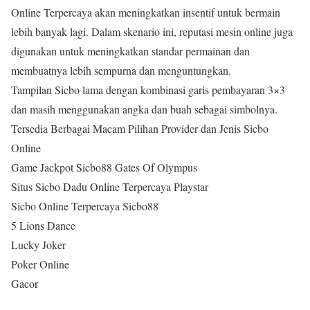
Online Terpercaya akan meningkatkan insentif untuk bermain
lebih banyak lagi. Dalam skenario ini, reputasi mesin online juga
digunakan untuk meningkatkan standar permainan dan
membuatnya lebih sempurna dan menguntungkan.
Tampilan Sicbo lama dengan kombinasi garis pembayaran 3×3
dan masih menggunakan angka dan buah sebagai simbolnya.
Tersedia Berbagai Macam Pilihan Provider dan Jenis Sicbo
Online
Game Jackpot Sicbo88 Gates Of Olympus
Situs Sicbo Dadu Online Terpercaya Playstar
Sicbo Online Terpercaya Sicbo88
5 Lions Dance
Lucky Joker
Poker Online
Gacor