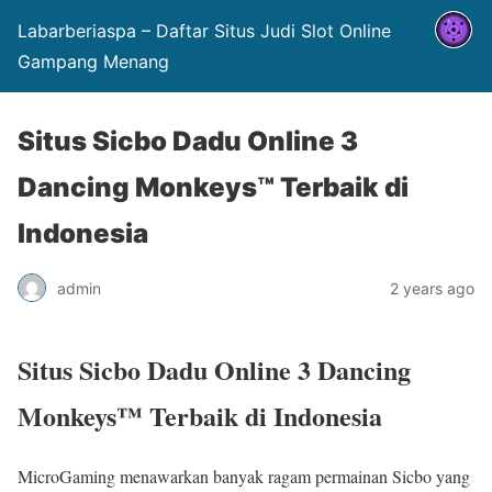
Labarberiaspa – Daftar Situs Judi Slot Online
Gampang Menang
Situs Sicbo Dadu Online 3
Dancing Monkeys™ Terbaik di
Indonesia
admin
2 years ago
Situs Sicbo Dadu Online 3 Dancing
Monkeys™ Terbaik di Indonesia
MicroGaming menawarkan banyak ragam permainan Sicbo yang