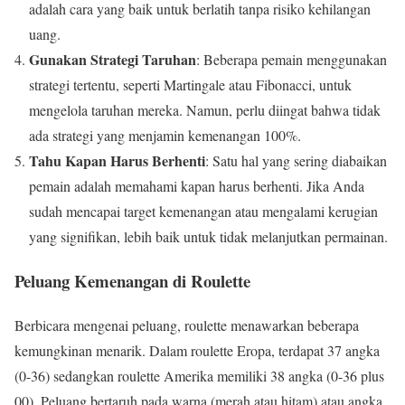
adalah cara yang baik untuk berlatih tanpa risiko kehilangan
uang.
Gunakan Strategi Taruhan
: Beberapa pemain menggunakan
strategi tertentu, seperti Martingale atau Fibonacci, untuk
mengelola taruhan mereka. Namun, perlu diingat bahwa tidak
ada strategi yang menjamin kemenangan 100%.
Tahu Kapan Harus Berhenti
: Satu hal yang sering diabaikan
pemain adalah memahami kapan harus berhenti. Jika Anda
sudah mencapai target kemenangan atau mengalami kerugian
yang signifikan, lebih baik untuk tidak melanjutkan permainan.
Peluang Kemenangan di Roulette
Berbicara mengenai peluang, roulette menawarkan beberapa
kemungkinan menarik. Dalam roulette Eropa, terdapat 37 angka
(0-36) sedangkan roulette Amerika memiliki 38 angka (0-36 plus
00). Peluang bertaruh pada warna (merah atau hitam) atau angka