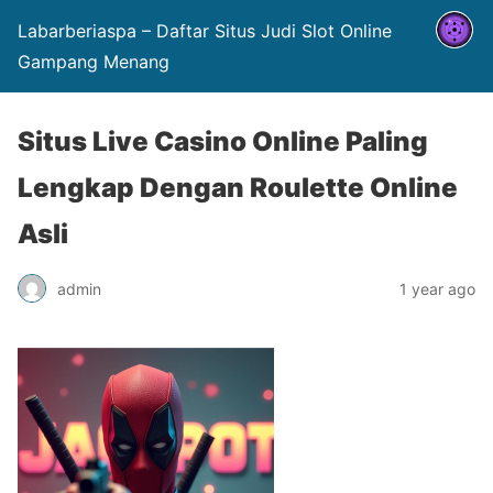
Labarberiaspa – Daftar Situs Judi Slot Online
Gampang Menang
Situs Live Casino Online Paling
Lengkap Dengan Roulette Online
Asli
admin
1 year ago