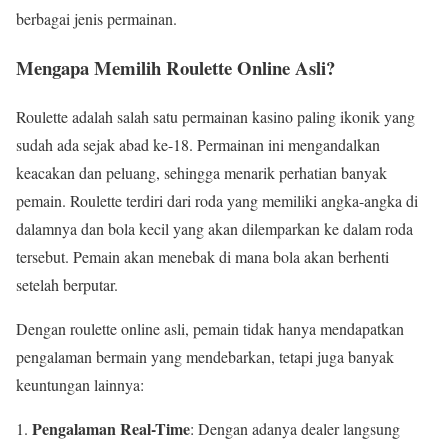
berbagai jenis permainan.
Mengapa Memilih Roulette Online Asli?
Roulette adalah salah satu permainan kasino paling ikonik yang
sudah ada sejak abad ke-18. Permainan ini mengandalkan
keacakan dan peluang, sehingga menarik perhatian banyak
pemain. Roulette terdiri dari roda yang memiliki angka-angka di
dalamnya dan bola kecil yang akan dilemparkan ke dalam roda
tersebut. Pemain akan menebak di mana bola akan berhenti
setelah berputar.
Dengan roulette online asli, pemain tidak hanya mendapatkan
pengalaman bermain yang mendebarkan, tetapi juga banyak
keuntungan lainnya:
Pengalaman Real-Time
: Dengan adanya dealer langsung