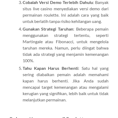
Cobalah Versi Demo Terlebih Dahulu
: Banyak
situs live casino menyediakan versi demo dari
permainan roulette. Ini adalah cara yang baik
untuk berlatih tanpa risiko kehilangan uang.
Gunakan Strategi Taruhan
: Beberapa pemain
menggunakan strategi tertentu, seperti
Martingale atau Fibonacci, untuk mengelola
taruhan mereka. Namun, perlu diingat bahwa
tidak ada strategi yang menjamin kemenangan
100%.
Tahu Kapan Harus Berhenti
: Satu hal yang
sering diabaikan pemain adalah memahami
kapan harus berhenti. Jika Anda sudah
mencapai target kemenangan atau mengalami
kerugian yang signifikan, lebih baik untuk tidak
melanjutkan permainan.