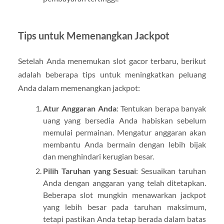
Tips untuk Memenangkan Jackpot
Setelah Anda menemukan slot gacor terbaru, berikut
adalah beberapa tips untuk meningkatkan peluang
Anda dalam memenangkan jackpot:
Atur Anggaran Anda
: Tentukan berapa banyak
uang yang bersedia Anda habiskan sebelum
memulai permainan. Mengatur anggaran akan
membantu Anda bermain dengan lebih bijak
dan menghindari kerugian besar.
Pilih Taruhan yang Sesuai
: Sesuaikan taruhan
Anda dengan anggaran yang telah ditetapkan.
Beberapa slot mungkin menawarkan jackpot
yang lebih besar pada taruhan maksimum,
tetapi pastikan Anda tetap berada dalam batas