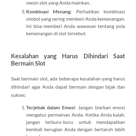
mesin slot yang Anda mainkan.
Kombinasi Menang
: Perhatikan kombinasi
simbol yang sering memberi Anda kemenangan.
Ini bisa memberi Anda wawasan tentang pola
kemenangan di slot tersebut.
Kesalahan yang Harus Dihindari Saat
Bermain Slot
Saat bermain slot, ada beberapa kesalahan yang harus
dihindari agar Anda dapat bermain dengan bijak dan
sukses:
Terjebak dalam Emosi
: Jangan biarkan emosi
mengatur permainan Anda. Ketika Anda kalah,
jangan terburu-buru untuk mendapatkan
kembali kerugian Anda dengan bertaruh lebih