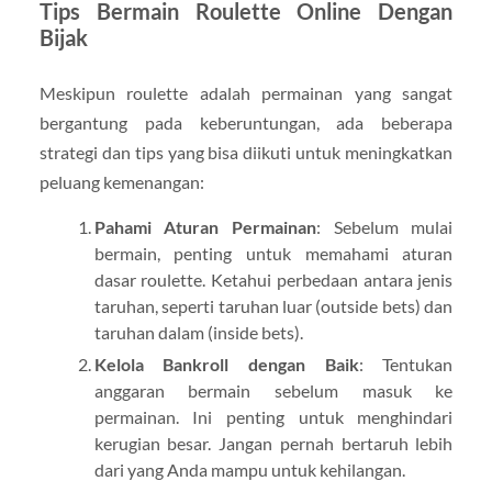
Tips Bermain Roulette Online Dengan
Bijak
Meskipun roulette adalah permainan yang sangat
bergantung pada keberuntungan, ada beberapa
strategi dan tips yang bisa diikuti untuk meningkatkan
peluang kemenangan:
Pahami Aturan Permainan
: Sebelum mulai
bermain, penting untuk memahami aturan
dasar roulette. Ketahui perbedaan antara jenis
taruhan, seperti taruhan luar (outside bets) dan
taruhan dalam (inside bets).
Kelola Bankroll dengan Baik
: Tentukan
anggaran bermain sebelum masuk ke
permainan. Ini penting untuk menghindari
kerugian besar. Jangan pernah bertaruh lebih
dari yang Anda mampu untuk kehilangan.