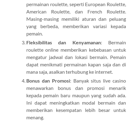
permainan roulette, seperti European Roulette,
American Roulette, dan French Roulette.
Masing-masing memiliki aturan dan peluang
yang berbeda, memberikan variasi kepada
pemain.
Fleksibilitas dan Kenyamanan
: Bermain
roulette online memberikan kebebasan untuk
mengatur jadwal dan lokasi bermain. Pemain
dapat menikmati permainan kapan saja dan di
mana saja, asalkan terhubung ke internet.
Bonus dan Promosi
: Banyak situs live casino
menawarkan bonus dan promosi menarik
kepada pemain baru maupun yang sudah ada.
Ini dapat meningkatkan modal bermain dan
memberikan kesempatan lebih besar untuk
menang.