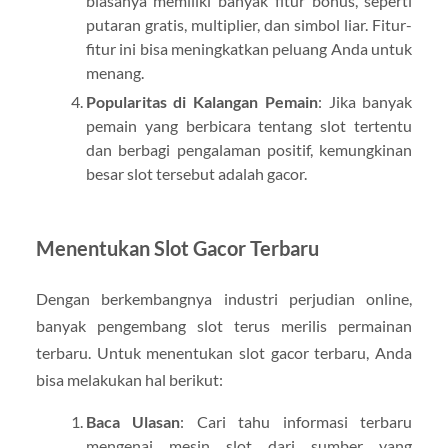
biasanya memiliki banyak fitur bonus, seperti
putaran gratis, multiplier, dan simbol liar. Fitur-
fitur ini bisa meningkatkan peluang Anda untuk
menang.
Popularitas di Kalangan Pemain
: Jika banyak
pemain yang berbicara tentang slot tertentu
dan berbagi pengalaman positif, kemungkinan
besar slot tersebut adalah gacor.
Menentukan Slot Gacor Terbaru
Dengan berkembangnya industri perjudian online,
banyak pengembang slot terus merilis permainan
terbaru. Untuk menentukan slot gacor terbaru, Anda
bisa melakukan hal berikut:
Baca Ulasan
: Cari tahu informasi terbaru
mengenai mesin slot dari sumber yang