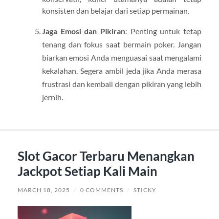
konsisten dan belajar dari setiap permainan.
Jaga Emosi dan Pikiran
: Penting untuk tetap
tenang dan fokus saat bermain poker. Jangan
biarkan emosi Anda menguasai saat mengalami
kekalahan. Segera ambil jeda jika Anda merasa
frustrasi dan kembali dengan pikiran yang lebih
jernih.
Slot Gacor Terbaru Menangkan
Jackpot Setiap Kali Main
MARCH 18, 2025
/
0 COMMENTS
/
STICKY