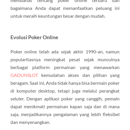
membahas tentang poker online terbaru dan
bagaimana Anda dapat memanfaatkan peluang ini
untuk meraih keuntungan besar dengan mudah.
Evolusi Poker Online
Poker online telah ada sejak akhir 1990-an, namun
popularitasnya meningkat pesat sejak munculnya
berbagai platform permainan yang menawarkan
GADUNSLOT
kemudahan akses dan pilihan yang
beragam. Saat ini, Anda tidak hanya bisa bermain poker
di komputer desktop, tetapi juga melalui perangkat
seluler. Dengan aplikasi poker yang canggih, pemain
dapat menikmati permainan kapan saja dan di mana
saja, menjadikannya pengalaman yang lebih fleksibel
dan menyenangkan.