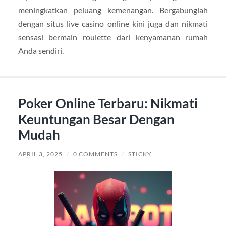
meningkatkan peluang kemenangan. Bergabunglah
dengan situs live casino online kini juga dan nikmati
sensasi bermain roulette dari kenyamanan rumah
Anda sendiri.
Poker Online Terbaru: Nikmati
Keuntungan Besar Dengan
Mudah
APRIL 3, 2025
/
0 COMMENTS
/
STICKY