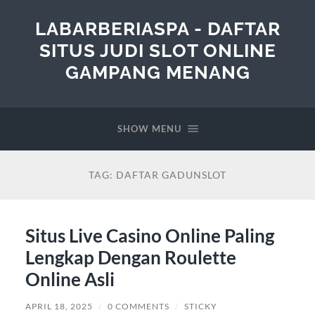
LABARBERIASPA - DAFTAR
SITUS JUDI SLOT ONLINE
GAMPANG MENANG
SHOW MENU
TAG:
DAFTAR GADUNSLOT
Situs Live Casino Online Paling
Lengkap Dengan Roulette
Online Asli
APRIL 18, 2025
/
0 COMMENTS
/
STICKY