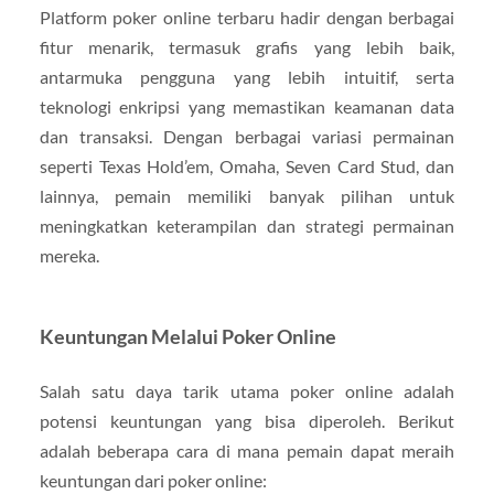
Platform poker online terbaru hadir dengan berbagai
fitur menarik, termasuk grafis yang lebih baik,
antarmuka pengguna yang lebih intuitif, serta
teknologi enkripsi yang memastikan keamanan data
dan transaksi. Dengan berbagai variasi permainan
seperti Texas Hold’em, Omaha, Seven Card Stud, dan
lainnya, pemain memiliki banyak pilihan untuk
meningkatkan keterampilan dan strategi permainan
mereka.
Keuntungan Melalui Poker Online
Salah satu daya tarik utama poker online adalah
potensi keuntungan yang bisa diperoleh. Berikut
adalah beberapa cara di mana pemain dapat meraih
keuntungan dari poker online: