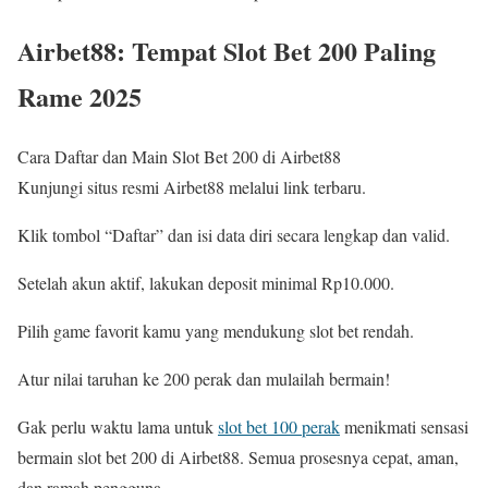
Airbet88: Tempat Slot Bet 200 Paling
Rame 2025
Cara Daftar dan Main Slot Bet 200 di Airbet88
Kunjungi situs resmi Airbet88 melalui link terbaru.
Klik tombol “Daftar” dan isi data diri secara lengkap dan valid.
Setelah akun aktif, lakukan deposit minimal Rp10.000.
Pilih game favorit kamu yang mendukung slot bet rendah.
Atur nilai taruhan ke 200 perak dan mulailah bermain!
Gak perlu waktu lama untuk
slot bet 100 perak
menikmati sensasi
bermain slot bet 200 di Airbet88. Semua prosesnya cepat, aman,
dan ramah pengguna.