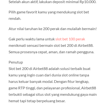
Setelah akun aktif, lakukan deposit minimal Rp10.000.
Pilih game favorit kamu yang mendukung slot bet
rendah.
Atur nilai taruhan ke 200 perak dan mulailah bermain!
Gak perlu waktu lama untuk
slot bet 100 perak
menikmati sensasi bermain slot bet 200 di Airbet88.
Semua prosesnya cepat, aman, dan ramah pengguna.
Penutup
Slot bet 200 di Airbet88 adalah solusi terbaik buat
kamu yang ingin cuan dari dunia slot online tanpa
harus keluar banyak modal. Dengan fitur lengkap,
game RTP tinggi, dan pelayanan profesional, Airbet88
terbukti sebagai situs slot yang mendukung gaya main
hemat tapi tetap berpeluang besar.