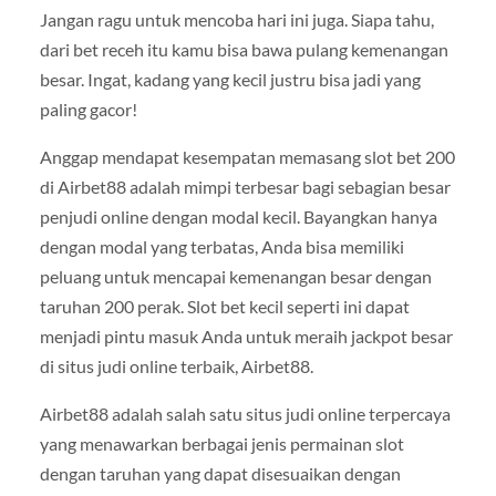
Jangan ragu untuk mencoba hari ini juga. Siapa tahu,
dari bet receh itu kamu bisa bawa pulang kemenangan
besar. Ingat, kadang yang kecil justru bisa jadi yang
paling gacor!
Anggap mendapat kesempatan memasang slot bet 200
di Airbet88 adalah mimpi terbesar bagi sebagian besar
penjudi online dengan modal kecil. Bayangkan hanya
dengan modal yang terbatas, Anda bisa memiliki
peluang untuk mencapai kemenangan besar dengan
taruhan 200 perak. Slot bet kecil seperti ini dapat
menjadi pintu masuk Anda untuk meraih jackpot besar
di situs judi online terbaik, Airbet88.
Airbet88 adalah salah satu situs judi online terpercaya
yang menawarkan berbagai jenis permainan slot
dengan taruhan yang dapat disesuaikan dengan