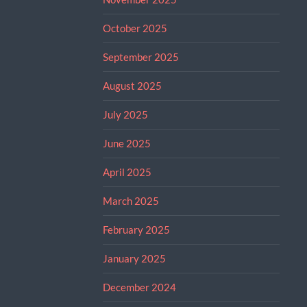
October 2025
September 2025
August 2025
July 2025
June 2025
April 2025
March 2025
February 2025
January 2025
December 2024