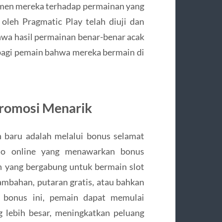
men mereka terhadap permainan yang
oleh Pragmatic Play telah diuji dan
hwa hasil permainan benar-benar acak
 bagi pemain bahwa mereka bermain di
Promosi Menarik
n baru adalah melalui bonus selamat
no online yang menawarkan bonus
n yang bergabung untuk bermain slot
ambahan, putaran gratis, atau bahkan
 bonus ini, pemain dapat memulai
 lebih besar, meningkatkan peluang