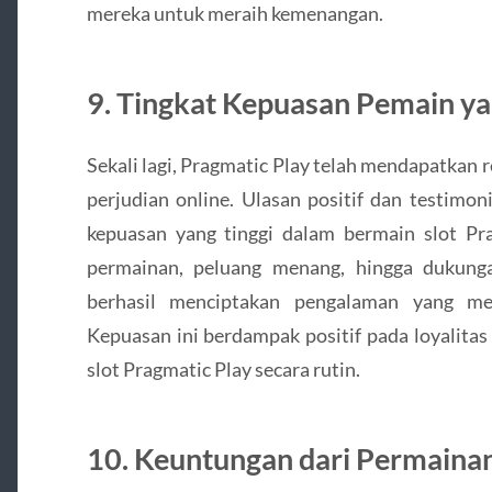
mereka untuk meraih kemenangan.
9.
Tingkat Kepuasan Pemain ya
Sekali lagi, Pragmatic Play telah mendapatkan 
perjudian online. Ulasan positif dan testimo
kepuasan yang tinggi dalam bermain slot Prag
permainan, peluang menang, hingga dukunga
berhasil menciptakan pengalaman yang me
Kepuasan ini berdampak positif pada loyalita
slot Pragmatic Play secara rutin.
10.
Keuntungan dari Permainan