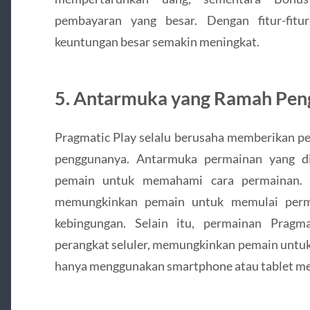
pembayaran yang besar. Dengan fitur-fitu
keuntungan besar semakin meningkat.
5.
Antarmuka yang Ramah Pen
Pragmatic Play selalu berusaha memberikan p
penggunanya. Antarmuka permainan yang d
pemain untuk memahami cara permainan. K
memungkinkan pemain untuk memulai perm
kebingungan. Selain itu, permainan Pragm
perangkat seluler, memungkinkan pemain untuk 
hanya menggunakan smartphone atau tablet me