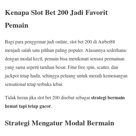
Kenapa Slot Bet 200 Jadi Favorit
Pemain
Bagi para penggemar judi online, slot bet 200 di Airbet88
menjadi salah satu pilihan paling populer. Alasannya sederhana:
dengan modal kecil, pemain bisa menikmati sensasi permainan
yang sama seperti taruhan besar. Fitur free spin, scatter, dan
jackpot tetap hadir, sehingga peluang untuk meraih kemenangan
sensational tetap terbuka lebar.
strategi bermain
Tidak heran jika slot bet 200 disebut sebagai
hemat tapi tetap gacor
.
Strategi Mengatur Modal Bermain