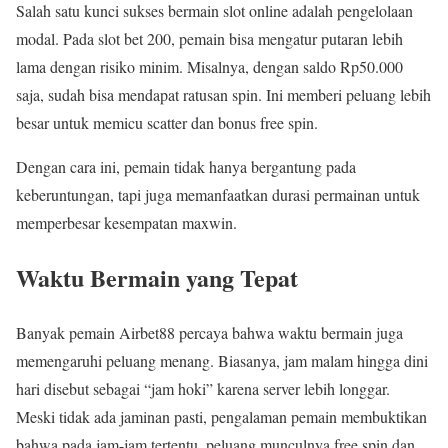
Salah satu kunci sukses bermain slot online adalah pengelolaan
modal. Pada slot bet 200, pemain bisa mengatur putaran lebih
lama dengan risiko minim. Misalnya, dengan saldo Rp50.000
saja, sudah bisa mendapat ratusan spin. Ini memberi peluang lebih
besar untuk memicu scatter dan bonus free spin.
Dengan cara ini, pemain tidak hanya bergantung pada
keberuntungan, tapi juga memanfaatkan durasi permainan untuk
memperbesar kesempatan maxwin.
Waktu Bermain yang Tepat
Banyak pemain Airbet88 percaya bahwa waktu bermain juga
memengaruhi peluang menang. Biasanya, jam malam hingga dini
hari disebut sebagai “jam hoki” karena server lebih longgar.
Meski tidak ada jaminan pasti, pengalaman pemain membuktikan
bahwa pada jam-jam tertentu, peluang munculnya free spin dan