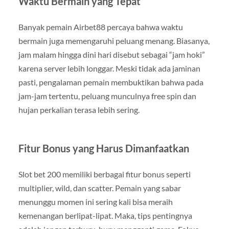
Waktu Bermain yang Tepat
Banyak pemain Airbet88 percaya bahwa waktu
bermain juga memengaruhi peluang menang. Biasanya,
jam malam hingga dini hari disebut sebagai “jam hoki”
karena server lebih longgar. Meski tidak ada jaminan
pasti, pengalaman pemain membuktikan bahwa pada
jam-jam tertentu, peluang munculnya free spin dan
hujan perkalian terasa lebih sering.
Fitur Bonus yang Harus Dimanfaatkan
Slot bet 200 memiliki berbagai fitur bonus seperti
multiplier, wild, dan scatter. Pemain yang sabar
menunggu momen ini sering kali bisa meraih
kemenangan berlipat-lipat. Maka, tips pentingnya