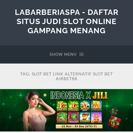
LABARBERIASPA - DAFTAR
SITUS JUDI SLOT ONLINE
GAMPANG MENANG
SHOW MENU
TAG:
SLOT BET LINK ALTERNATIF SLOT BET
AIRBET88