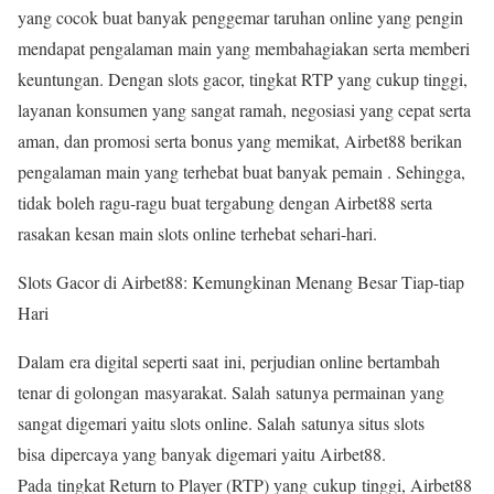
yang cocok buat banyak penggemar taruhan online yang pengin
mendapat pengalaman main yang membahagiakan serta memberi
keuntungan. Dengan slots gacor, tingkat RTP yang cukup tinggi,
layanan konsumen yang sangat ramah, negosiasi yang cepat serta
aman, dan promosi serta bonus yang memikat, Airbet88 berikan
pengalaman main yang terhebat buat banyak pemain . Sehingga,
tidak boleh ragu-ragu buat tergabung dengan Airbet88 serta
rasakan kesan main slots online terhebat sehari-hari.
Slots Gacor di Airbet88: Kemungkinan Menang Besar Tiap-tiap
Hari
Dalam era digital seperti saat ini, perjudian online bertambah
tenar di golongan masyarakat. Salah satunya permainan yang
sangat digemari yaitu slots online. Salah satunya situs slots
bisa dipercaya yang banyak digemari yaitu Airbet88.
Pada tingkat Return to Player (RTP) yang cukup tinggi, Airbet88