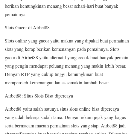
berikan kemungkinan menang besar sehari-hari buat banyak
pemainnya.
Slots Gacor di Airbet88
Slots online yang gacor yaitu makna yang dipakai buat permainan
slots yang kerap berikan kemenangan pada pemainnya. Slots
gacor di Airbet88 yaitu alternatif yang cocok buat banyak pemain
yang pengin mendapat peluang menang yang makin lebih besar.
Dengan RTP yang cukup tinggi, kemungkinan buat
memperoleh kemenangan lantas semakin tambah besar.
Airbet88: Situs Slots Bisa dipercaya
Airbet88 yaitu salah satunya situs slots online bisa dipercaya
yang udah bekerja sudah lama. Dengan rekam jejak yang bagus
serta bermacam macam permainan slots yang siap, Airbet88 jadi
alternatif penting buat banyak pencinta taruhan online. Diluar itu,