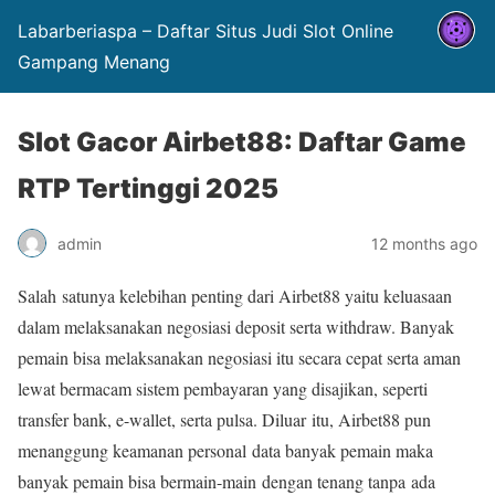
Labarberiaspa – Daftar Situs Judi Slot Online
Gampang Menang
Slot Gacor Airbet88: Daftar Game
RTP Tertinggi 2025
admin
12 months ago
Salah satunya kelebihan penting dari Airbet88 yaitu keluasaan
dalam melaksanakan negosiasi deposit serta withdraw. Banyak
pemain bisa melaksanakan negosiasi itu secara cepat serta aman
lewat bermacam sistem pembayaran yang disajikan, seperti
transfer bank, e-wallet, serta pulsa. Diluar itu, Airbet88 pun
menanggung keamanan personal data banyak pemain maka
banyak pemain bisa bermain-main dengan tenang tanpa ada