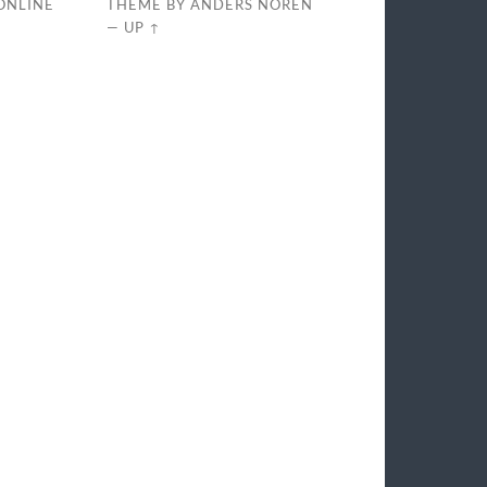
 ONLINE
THEME BY
ANDERS NORÉN
—
UP ↑