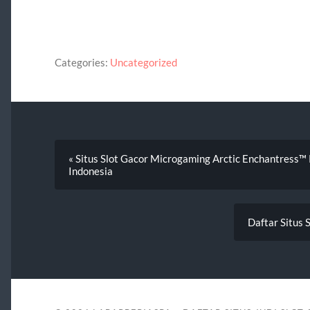
Categories:
Uncategorized
« Situs Slot Gacor Microgaming Arctic Enchantress™
Indonesia
Daftar Situs 