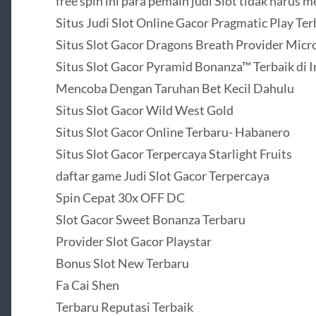
free spin ini para pemain judi Slot tidak harus
Situs Judi Slot Online Gacor Pragmatic Play Te
Situs Slot Gacor Dragons Breath Provider Micr
Situs Slot Gacor Pyramid Bonanza™ Terbaik di 
Mencoba Dengan Taruhan Bet Kecil Dahulu
Situs Slot Gacor Wild West Gold
Situs Slot Gacor Online Terbaru- Habanero
Situs Slot Gacor Terpercaya Starlight Fruits
daftar game Judi Slot Gacor Terpercaya
Spin Cepat 30x OFF DC
Slot Gacor Sweet Bonanza Terbaru
Provider Slot Gacor Playstar
Bonus Slot New Terbaru
Fa Cai Shen
Terbaru Reputasi Terbaik