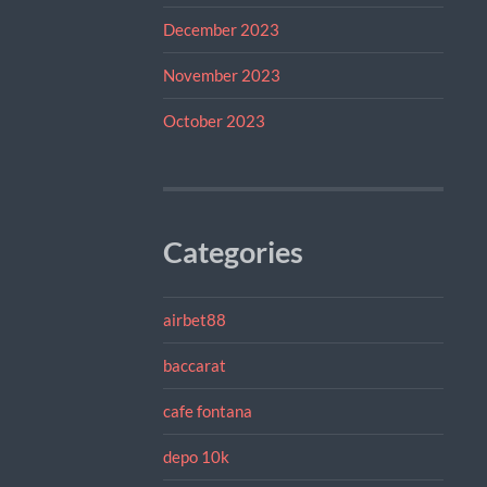
December 2023
November 2023
October 2023
Categories
airbet88
baccarat
cafe fontana
depo 10k