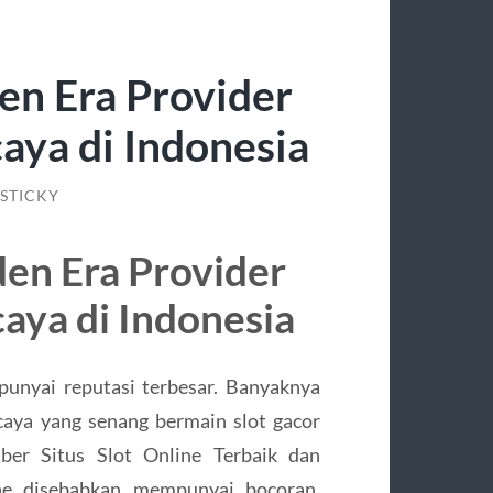
den Era Provider
aya di Indonesia
STICKY
den Era Provider
aya di Indonesia
unyai reputasi terbesar. Banyaknya
caya yang senang bermain slot gacor
ber Situs Slot Online Terbaik dan
ine disebabkan mempunyai bocoran.