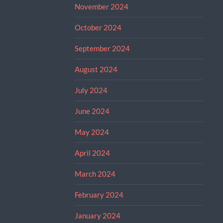
November 2024
October 2024
September 2024
August 2024
July 2024
June 2024
May 2024
April 2024
March 2024
February 2024
January 2024