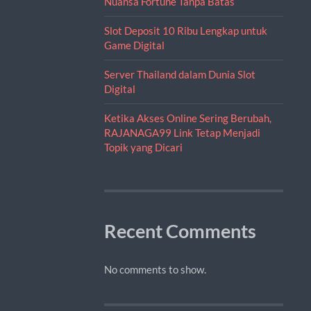
Nuansa Fortune Tanpa Batas
Slot Deposit 10 Ribu Lengkap untuk
Game Digital
Server Thailand dalam Dunia Slot
Digital
Ketika Akses Online Sering Berubah,
RAJANAGA99 Link Tetap Menjadi
Topik yang Dicari
Recent Comments
No comments to show.