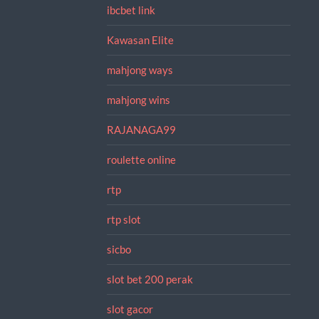
ibcbet link
Kawasan Elite
mahjong ways
mahjong wins
RAJANAGA99
roulette online
rtp
rtp slot
sicbo
slot bet 200 perak
slot gacor