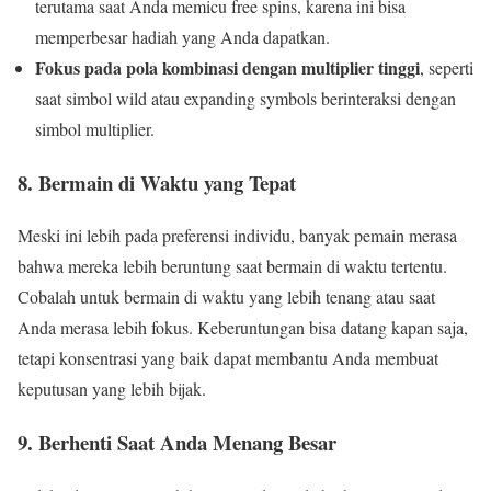
terutama saat Anda memicu free spins, karena ini bisa
memperbesar hadiah yang Anda dapatkan.
Fokus pada pola kombinasi dengan multiplier tinggi
, seperti
saat simbol wild atau expanding symbols berinteraksi dengan
simbol multiplier.
8.
Bermain di Waktu yang Tepat
Meski ini lebih pada preferensi individu, banyak pemain merasa
bahwa mereka lebih beruntung saat bermain di waktu tertentu.
Cobalah untuk bermain di waktu yang lebih tenang atau saat
Anda merasa lebih fokus. Keberuntungan bisa datang kapan saja,
tetapi konsentrasi yang baik dapat membantu Anda membuat
keputusan yang lebih bijak.
9.
Berhenti Saat Anda Menang Besar