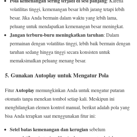
Pola kemenangan sering terjadi di sesi panjang
: Karena
volatilitas tinggi, kemenangan besar lebih jarang tetapi lebih
besar. Jika Anda bermain dalam waktu yang lebih lama,
peluang untuk mendapatkan kemenangan besar meningkat.
Jangan terburu-buru meningkatkan taruhan
: Dalam
permainan dengan volatilitas tinggi, lebih baik bermain dengan
taruhan sedang hingga tinggi secara konsisten untuk
memaksimalkan peluang menang besar.
5.
Gunakan Autoplay untuk Mengatur Pola
Autoplay
Fitur
memungkinkan Anda untuk mengatur putaran
otomatis tanpa menekan tombol setiap kali. Meskipun ini
menghilangkan elemen kontrol manual, berikut adalah pola yang
bisa Anda terapkan saat menggunakan fitur ini:
Setel batas kemenangan dan kerugian
sebelum