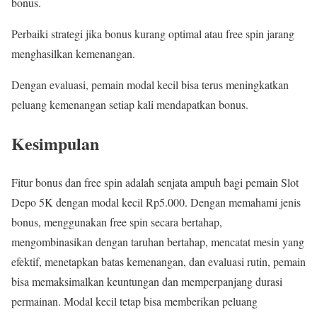
bonus.
Perbaiki strategi jika bonus kurang optimal atau free spin jarang
menghasilkan kemenangan.
Dengan evaluasi, pemain modal kecil bisa terus meningkatkan
peluang kemenangan setiap kali mendapatkan bonus.
Kesimpulan
Fitur bonus dan free spin adalah senjata ampuh bagi pemain Slot
Depo 5K dengan modal kecil Rp5.000. Dengan memahami jenis
bonus, menggunakan free spin secara bertahap,
mengombinasikan dengan taruhan bertahap, mencatat mesin yang
efektif, menetapkan batas kemenangan, dan evaluasi rutin, pemain
bisa memaksimalkan keuntungan dan memperpanjang durasi
permainan. Modal kecil tetap bisa memberikan peluang