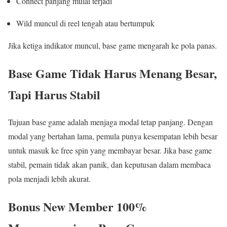
Connect panjang mulai terjadi
Wild muncul di reel tengah atau bertumpuk
Jika ketiga indikator muncul, base game mengarah ke pola panas.
Base Game Tidak Harus Menang Besar,
Tapi Harus Stabil
Tujuan base game adalah menjaga modal tetap panjang. Dengan
modal yang bertahan lama, pemula punya kesempatan lebih besar
untuk masuk ke free spin yang membayar besar. Jika base game
stabil, pemain tidak akan panik, dan keputusan dalam membaca
pola menjadi lebih akurat.
Bonus New Member 100%