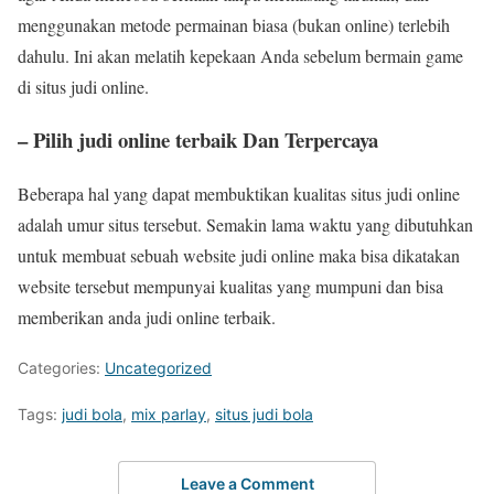
menggunakan metode permainan biasa (bukan online) terlebih
dahulu. Ini akan melatih kepekaan Anda sebelum bermain game
di situs judi online.
– Pilih judi online terbaik Dan Terpercaya
Beberapa hal yang dapat membuktikan kualitas situs judi online
adalah umur situs tersebut. Semakin lama waktu yang dibutuhkan
untuk membuat sebuah website judi online maka bisa dikatakan
website tersebut mempunyai kualitas yang mumpuni dan bisa
memberikan anda judi online terbaik.
Categories:
Uncategorized
Tags:
judi bola
,
mix parlay
,
situs judi bola
Leave a Comment