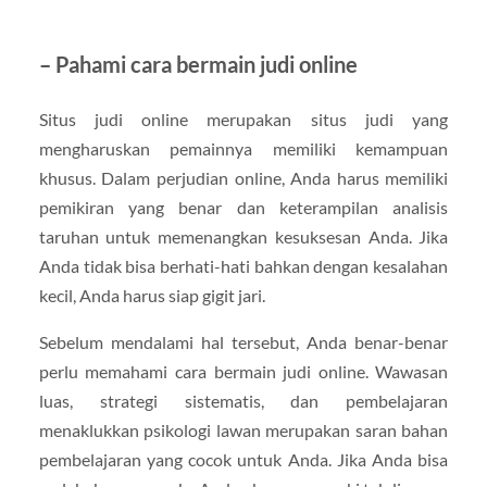
– Pahami cara bermain judi online
Situs judi online merupakan situs judi yang
mengharuskan pemainnya memiliki kemampuan
khusus. Dalam perjudian online, Anda harus memiliki
pemikiran yang benar dan keterampilan analisis
taruhan untuk memenangkan kesuksesan Anda. Jika
Anda tidak bisa berhati-hati bahkan dengan kesalahan
kecil, Anda harus siap gigit jari.
Sebelum mendalami hal tersebut, Anda benar-benar
perlu memahami cara bermain judi online. Wawasan
luas, strategi sistematis, dan pembelajaran
menaklukkan psikologi lawan merupakan saran bahan
pembelajaran yang cocok untuk Anda. Jika Anda bisa