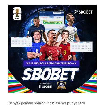
Banyak pemain bola online biasanya punya satu