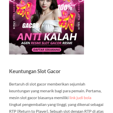
Keuntungan Slot Gacor
Bertaruh di slot gacor memberikan sejumlah
keuntungan yang menarik bagi para pemain. Pertama,
mesin slot gacor biasanya memiliki
link judi bola
tingkat pengembalian yang tinggi, yang dikenal sebagai
RTP (Return to Player). Sebuah slot dengan RTP di atas