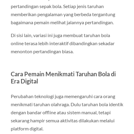
pertandingan sepak bola. Setiap jenis taruhan
memberikan pengalaman yang berbeda tergantung
bagaimana pemain melihat jalannya pertandingan.
Di sisi lain, variasi ini juga membuat taruhan bola
online terasa lebih interaktif dibandingkan sekadar
menonton pertandingan biasa.
Cara Pemain Menikmati Taruhan Bola di
Era Digital
Perubahan teknologi juga memengaruhi cara orang
menikmati taruhan olahraga. Dulu taruhan bola identik
dengan bandar offline atau sistem manual, tetapi
sekarang hampir semua aktivitas dilakukan melalui
platform digital.