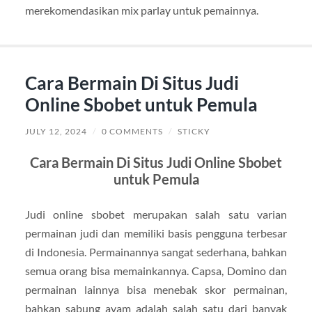
merekomendasikan mix parlay untuk pemainnya.
Cara Bermain Di Situs Judi
Online Sbobet untuk Pemula
JULY 12, 2024
/
0 COMMENTS
/
STICKY
Cara Bermain Di Situs Judi Online Sbobet
untuk Pemula
Judi online sbobet merupakan salah satu varian
permainan judi dan memiliki basis pengguna terbesar
di Indonesia. Permainannya sangat sederhana, bahkan
semua orang bisa memainkannya. Capsa, Domino dan
permainan lainnya bisa menebak skor permainan,
bahkan sabung ayam adalah salah satu dari banyak