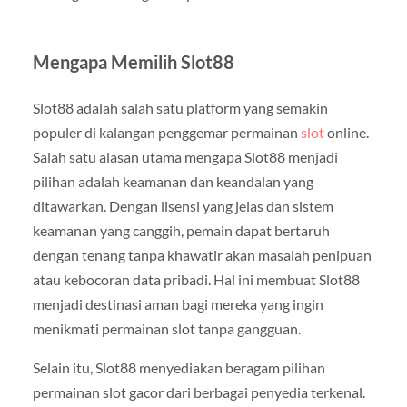
Mengapa Memilih Slot88
Slot88 adalah salah satu platform yang semakin
populer di kalangan penggemar permainan
slot
online.
Salah satu alasan utama mengapa Slot88 menjadi
pilihan adalah keamanan dan keandalan yang
ditawarkan. Dengan lisensi yang jelas dan sistem
keamanan yang canggih, pemain dapat bertaruh
dengan tenang tanpa khawatir akan masalah penipuan
atau kebocoran data pribadi. Hal ini membuat Slot88
menjadi destinasi aman bagi mereka yang ingin
menikmati permainan slot tanpa gangguan.
Selain itu, Slot88 menyediakan beragam pilihan
permainan slot gacor dari berbagai penyedia terkenal.