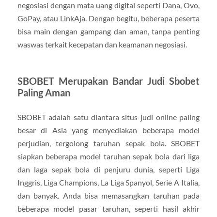
negosiasi dengan mata uang digital seperti Dana, Ovo,
GoPay, atau LinkAja. Dengan begitu, beberapa peserta
bisa main dengan gampang dan aman, tanpa penting
waswas terkait kecepatan dan keamanan negosiasi.
SBOBET Merupakan Bandar Judi Sbobet
Paling Aman
SBOBET adalah satu diantara situs judi online paling
besar di Asia yang menyediakan beberapa model
perjudian, tergolong taruhan sepak bola. SBOBET
siapkan beberapa model taruhan sepak bola dari liga
dan laga sepak bola di penjuru dunia, seperti Liga
Inggris, Liga Champions, La Liga Spanyol, Serie A Italia,
dan banyak. Anda bisa memasangkan taruhan pada
beberapa model pasar taruhan, seperti hasil akhir