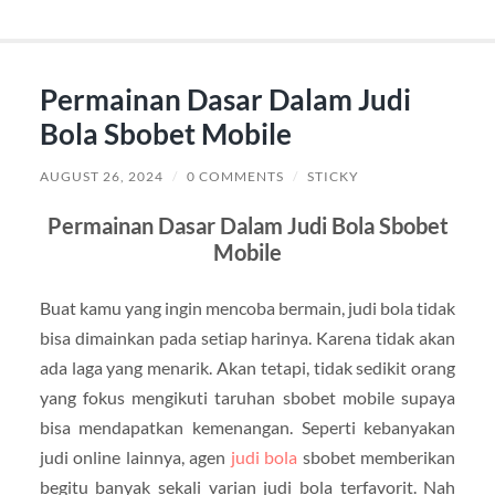
Permainan Dasar Dalam Judi
Bola Sbobet Mobile
AUGUST 26, 2024
/
0 COMMENTS
/
STICKY
Permainan Dasar Dalam Judi Bola Sbobet
Mobile
Buat kamu yang ingin mencoba bermain, judi bola tidak
bisa dimainkan pada setiap harinya. Karena tidak akan
ada laga yang menarik. Akan tetapi, tidak sedikit orang
yang fokus mengikuti taruhan sbobet mobile supaya
bisa mendapatkan kemenangan. Seperti kebanyakan
judi online lainnya, agen
judi bola
sbobet memberikan
begitu banyak sekali varian judi bola terfavorit. Nah