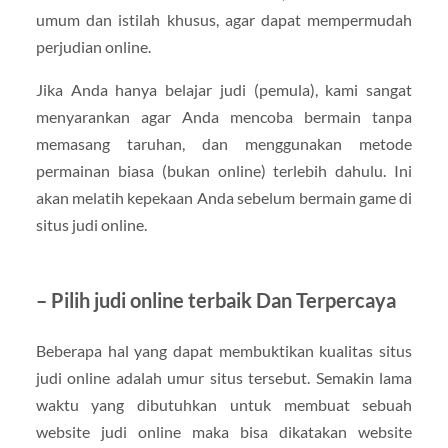
umum dan istilah khusus, agar dapat mempermudah
perjudian online.
Jika Anda hanya belajar judi (pemula), kami sangat
menyarankan agar Anda mencoba bermain tanpa
memasang taruhan, dan menggunakan metode
permainan biasa (bukan online) terlebih dahulu. Ini
akan melatih kepekaan Anda sebelum bermain game di
situs judi online.
– Pilih judi online terbaik Dan Terpercaya
Beberapa hal yang dapat membuktikan kualitas situs
judi online adalah umur situs tersebut. Semakin lama
waktu yang dibutuhkan untuk membuat sebuah
website judi online maka bisa dikatakan website