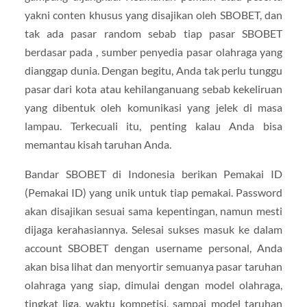
yakni conten khusus yang disajikan oleh SBOBET, dan
tak ada pasar random sebab tiap pasar SBOBET
berdasar pada , sumber penyedia pasar olahraga yang
dianggap dunia. Dengan begitu, Anda tak perlu tunggu
pasar dari kota atau kehilanganuang sebab kekeliruan
yang dibentuk oleh komunikasi yang jelek di masa
lampau. Terkecuali itu, penting kalau Anda bisa
memantau kisah taruhan Anda.
Bandar SBOBET di Indonesia berikan Pemakai ID
(Pemakai ID) yang unik untuk tiap pemakai. Password
akan disajikan sesuai sama kepentingan, namun mesti
dijaga kerahasiannya. Selesai sukses masuk ke dalam
account SBOBET dengan username personal, Anda
akan bisa lihat dan menyortir semuanya pasar taruhan
olahraga yang siap, dimulai dengan model olahraga,
tingkat liga, waktu kompetisi, sampai model taruhan