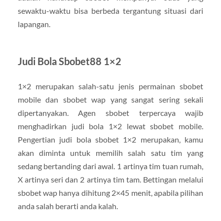
sewaktu-waktu bisa berbeda tergantung situasi dari
lapangan.
Judi Bola Sbobet88 1×2
1×2 merupakan salah-satu jenis permainan sbobet
mobile dan sbobet wap yang sangat sering sekali
dipertanyakan. Agen sbobet terpercaya wajib
menghadirkan judi bola 1×2 lewat sbobet mobile.
Pengertian judi bola sbobet 1×2 merupakan, kamu
akan diminta untuk memilih salah satu tim yang
sedang bertanding dari awal. 1 artinya tim tuan rumah,
X artinya seri dan 2 artinya tim tam. Bettingan melalui
sbobet wap hanya dihitung 2×45 menit, apabila pilihan
anda salah berarti anda kalah.