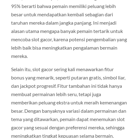
95% berarti bahwa pemain memiliki peluang lebih
besar untuk mendapatkan kembali sebagian dari
taruhan mereka dalam jangka panjang. Ini menjadi
alasan utama mengapa banyak pemain tertarik untuk
mencoba slot gacor, karena potensi pengembalian yang
lebih baik bisa meningkatkan pengalaman bermain
mereka.
Selain itu, slot gacor sering kali menawarkan fitur
bonus yang menarik, seperti putaran gratis, simbol liar,
dan jackpot progresif. Fitur tambahan ini tidak hanya
membuat permainan lebih seru, tetapi juga
memberikan peluang ekstra untuk meraih kemenangan
besar. Dengan banyaknya variasi dalam permainan dan
tema yang ditawarkan, pemain dapat menemukan slot
gacor yang sesuai dengan preferensi mereka, sehingga
meningkatkan tingkat kepuasan selama bermain.