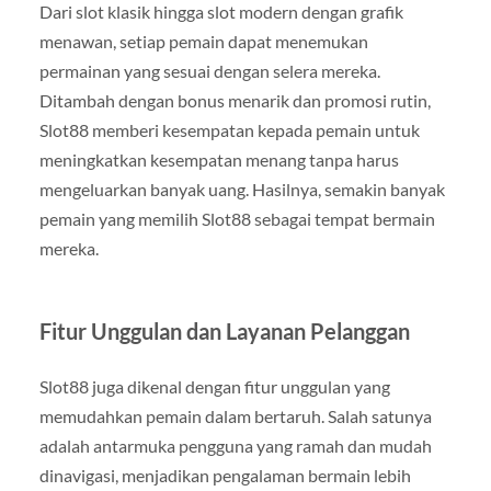
Dari slot klasik hingga slot modern dengan grafik
menawan, setiap pemain dapat menemukan
permainan yang sesuai dengan selera mereka.
Ditambah dengan bonus menarik dan promosi rutin,
Slot88 memberi kesempatan kepada pemain untuk
meningkatkan kesempatan menang tanpa harus
mengeluarkan banyak uang. Hasilnya, semakin banyak
pemain yang memilih Slot88 sebagai tempat bermain
mereka.
Fitur Unggulan dan Layanan Pelanggan
Slot88 juga dikenal dengan fitur unggulan yang
memudahkan pemain dalam bertaruh. Salah satunya
adalah antarmuka pengguna yang ramah dan mudah
dinavigasi, menjadikan pengalaman bermain lebih