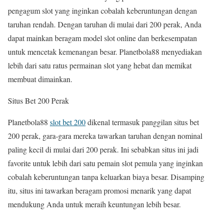
pengagum slot yang inginkan cobalah keberuntungan dengan
taruhan rendah. Dengan taruhan di mulai dari 200 perak, Anda
dapat mainkan beragam model slot online dan berkesempatan
untuk mencetak kemenangan besar. Planetbola88 menyediakan
lebih dari satu ratus permainan slot yang hebat dan memikat
membuat dimainkan.
Situs Bet 200 Perak
Planetbola88
slot bet 200
dikenal termasuk panggilan situs bet
200 perak, gara-gara mereka tawarkan taruhan dengan nominal
paling kecil di mulai dari 200 perak. Ini sebabkan situs ini jadi
favorite untuk lebih dari satu pemain slot pemula yang inginkan
cobalah keberuntungan tanpa keluarkan biaya besar. Disamping
itu, situs ini tawarkan beragam promosi menarik yang dapat
mendukung Anda untuk meraih keuntungan lebih besar.