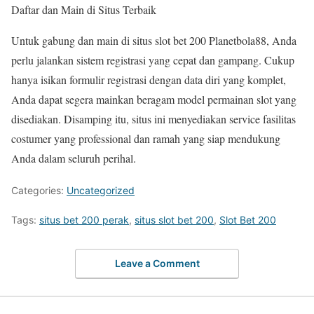
Daftar dan Main di Situs Terbaik
Untuk gabung dan main di situs slot bet 200 Planetbola88, Anda
perlu jalankan sistem registrasi yang cepat dan gampang. Cukup
hanya isikan formulir registrasi dengan data diri yang komplet,
Anda dapat segera mainkan beragam model permainan slot yang
disediakan. Disamping itu, situs ini menyediakan service fasilitas
costumer yang professional dan ramah yang siap mendukung
Anda dalam seluruh perihal.
Categories:
Uncategorized
Tags:
situs bet 200 perak
,
situs slot bet 200
,
Slot Bet 200
Leave a Comment