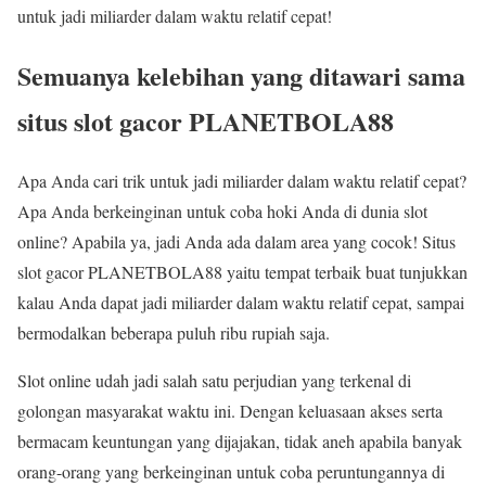
untuk jadi miliarder dalam waktu relatif cepat!
Semuanya kelebihan yang ditawari sama
situs slot gacor PLANETBOLA88
Apa Anda cari trik untuk jadi miliarder dalam waktu relatif cepat?
Apa Anda berkeinginan untuk coba hoki Anda di dunia slot
online? Apabila ya, jadi Anda ada dalam area yang cocok! Situs
slot gacor PLANETBOLA88 yaitu tempat terbaik buat tunjukkan
kalau Anda dapat jadi miliarder dalam waktu relatif cepat, sampai
bermodalkan beberapa puluh ribu rupiah saja.
Slot online udah jadi salah satu perjudian yang terkenal di
golongan masyarakat waktu ini. Dengan keluasaan akses serta
bermacam keuntungan yang dijajakan, tidak aneh apabila banyak
orang-orang yang berkeinginan untuk coba peruntungannya di