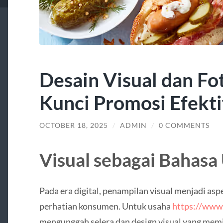
Desain Visual dan Fo
Kunci Promosi Efekti
OCTOBER 18, 2025
/
ADMIN
/
0 COMMENTS
Visual sebagai Bahasa
Pada era digital, penampilan visual menjadi a
perhatian konsumen. Untuk usaha
https://www
mengunggah selera dan design visual yang memi