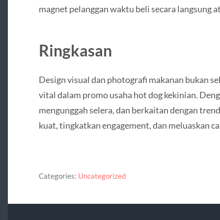
magnet pelanggan waktu beli secara langsung at
Ringkasan
Design visual dan photografi makanan bukan s
vital dalam promo usaha hot dog kekinian. Deng
mengunggah selera, dan berkaitan dengan trend 
kuat, tingkatkan engagement, dan meluaskan cap
Categories:
Uncategorized