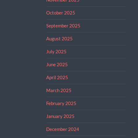
October 2025
September 2025
August 2025
July 2025
June 2025
April 2025
March 2025
February 2025
January 2025
December 2024