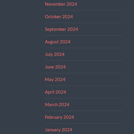
November 2024
October 2024
September 2024
August 2024
July 2024
June 2024
May 2024
April 2024
March 2024
February 2024
January 2024