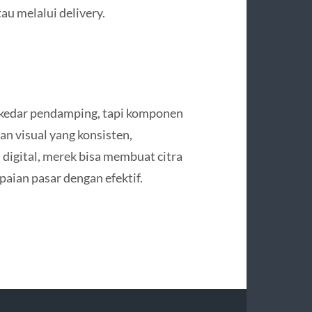
au melalui delivery.
ekedar pendamping, tapi komponen
an visual yang konsisten,
digital, merek bisa membuat citra
aian pasar dengan efektif.