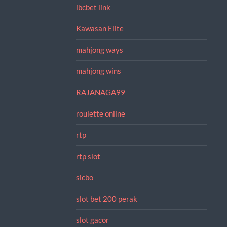
ibcbet link
Kawasan Elite
mahjong ways
mahjong wins
RAJANAGA99
roulette online
rtp
rtp slot
sicbo
slot bet 200 perak
slot gacor