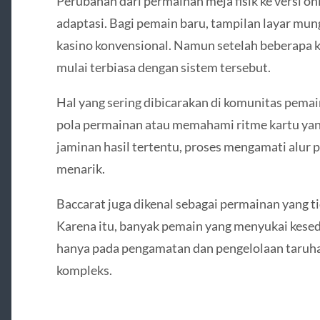
Perubahan dari permainan meja fisik ke versi o
adaptasi. Bagi pemain baru, tampilan layar mun
kasino konvensional. Namun setelah beberapa 
mulai terbiasa dengan sistem tersebut.
Hal yang sering dibicarakan di komunitas pem
pola permainan atau memahami ritme kartu yan
jaminan hasil tertentu, proses mengamati alur 
menarik.
Baccarat juga dikenal sebagai permainan yang t
Karena itu, banyak pemain yang menyukai kese
hanya pada pengamatan dan pengelolaan taruha
kompleks.