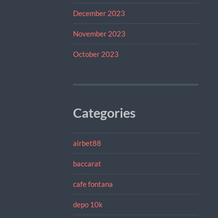
December 2023
November 2023
October 2023
Categories
airbet88
baccarat
cafe fontana
depo 10k