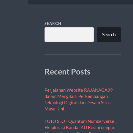
SEARCH
Search
Recent Posts
Perjalanan Website RAJANAGA99
dalam Mengikuti Perkembangan
Teknologi Digital dan Desain Situs
Masa Kini
TOTO SLOT Quantum Numberverse:
Eksplorasi Bandar 4D Resmi dengan