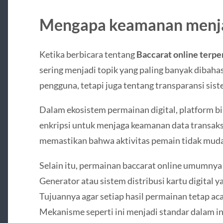
Mengapa keamanan menja
Ketika berbicara tentang
Baccarat online terpe
sering menjadi topik yang paling banyak dibaha
pengguna, tetapi juga tentang transparansi sist
Dalam ekosistem permainan digital, platform 
enkripsi untuk menjaga keamanan data transaksi
memastikan bahwa aktivitas pemain tidak mudah
Selain itu, permainan baccarat online umum
Generator atau sistem distribusi kartu digital y
Tujuannya agar setiap hasil permainan tetap aca
Mekanisme seperti ini menjadi standar dalam i