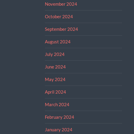
November 2024
October 2024
September 2024
August 2024
July 2024
June 2024
May 2024
April 2024
March 2024
February 2024
January 2024