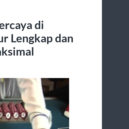
ercaya di
ur Lengkap dan
ksimal