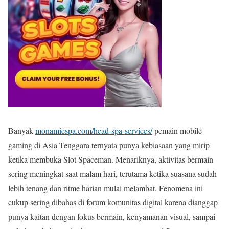
Banyak
monamiespa.com/head-spa-services/
pemain mobile
gaming di Asia Tenggara ternyata punya kebiasaan yang mirip
ketika membuka Slot Spaceman. Menariknya, aktivitas bermain
sering meningkat saat malam hari, terutama ketika suasana sudah
lebih tenang dan ritme harian mulai melambat. Fenomena ini
cukup sering dibahas di forum komunitas digital karena dianggap
punya kaitan dengan fokus bermain, kenyamanan visual, sampai