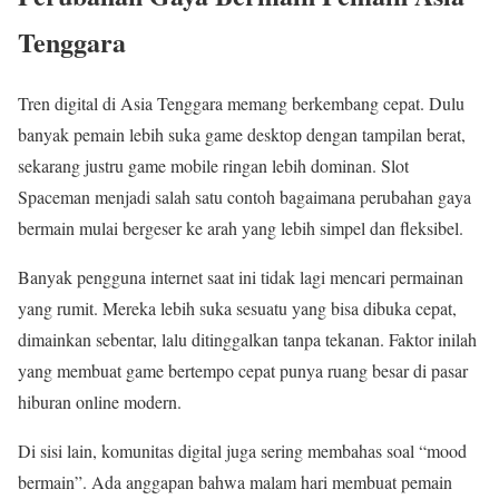
Tenggara
Tren digital di Asia Tenggara memang berkembang cepat. Dulu
banyak pemain lebih suka game desktop dengan tampilan berat,
sekarang justru game mobile ringan lebih dominan. Slot
Spaceman menjadi salah satu contoh bagaimana perubahan gaya
bermain mulai bergeser ke arah yang lebih simpel dan fleksibel.
Banyak pengguna internet saat ini tidak lagi mencari permainan
yang rumit. Mereka lebih suka sesuatu yang bisa dibuka cepat,
dimainkan sebentar, lalu ditinggalkan tanpa tekanan. Faktor inilah
yang membuat game bertempo cepat punya ruang besar di pasar
hiburan online modern.
Di sisi lain, komunitas digital juga sering membahas soal “mood
bermain”. Ada anggapan bahwa malam hari membuat pemain