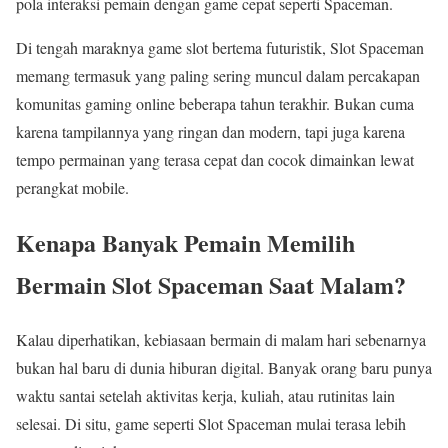
pola interaksi pemain dengan game cepat seperti Spaceman.
Di tengah maraknya game slot bertema futuristik, Slot Spaceman
memang termasuk yang paling sering muncul dalam percakapan
komunitas gaming online beberapa tahun terakhir. Bukan cuma
karena tampilannya yang ringan dan modern, tapi juga karena
tempo permainan yang terasa cepat dan cocok dimainkan lewat
perangkat mobile.
Kenapa Banyak Pemain Memilih
Bermain Slot Spaceman Saat Malam?
Kalau diperhatikan, kebiasaan bermain di malam hari sebenarnya
bukan hal baru di dunia hiburan digital. Banyak orang baru punya
waktu santai setelah aktivitas kerja, kuliah, atau rutinitas lain
selesai. Di situ, game seperti Slot Spaceman mulai terasa lebih