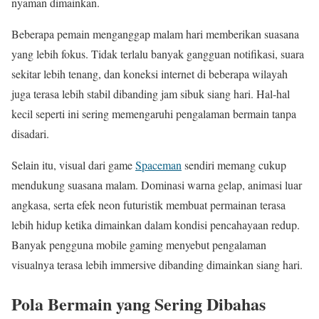
nyaman dimainkan.
Beberapa pemain menganggap malam hari memberikan suasana
yang lebih fokus. Tidak terlalu banyak gangguan notifikasi, suara
sekitar lebih tenang, dan koneksi internet di beberapa wilayah
juga terasa lebih stabil dibanding jam sibuk siang hari. Hal-hal
kecil seperti ini sering memengaruhi pengalaman bermain tanpa
disadari.
Selain itu, visual dari game
Spaceman
sendiri memang cukup
mendukung suasana malam. Dominasi warna gelap, animasi luar
angkasa, serta efek neon futuristik membuat permainan terasa
lebih hidup ketika dimainkan dalam kondisi pencahayaan redup.
Banyak pengguna mobile gaming menyebut pengalaman
visualnya terasa lebih immersive dibanding dimainkan siang hari.
Pola Bermain yang Sering Dibahas