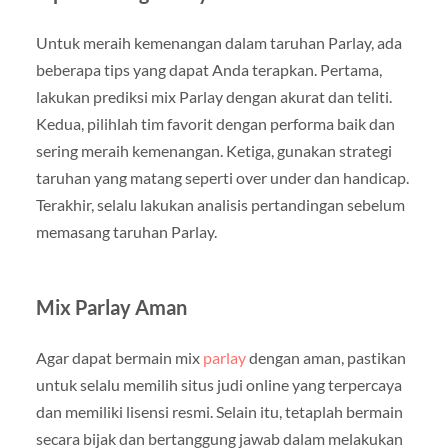
Untuk meraih kemenangan dalam taruhan Parlay, ada
beberapa tips yang dapat Anda terapkan. Pertama,
lakukan prediksi mix Parlay dengan akurat dan teliti.
Kedua, pilihlah tim favorit dengan performa baik dan
sering meraih kemenangan. Ketiga, gunakan strategi
taruhan yang matang seperti over under dan handicap.
Terakhir, selalu lakukan analisis pertandingan sebelum
memasang taruhan Parlay.
Mix Parlay Aman
Agar dapat bermain mix
parlay
dengan aman, pastikan
untuk selalu memilih situs judi online yang terpercaya
dan memiliki lisensi resmi. Selain itu, tetaplah bermain
secara bijak dan bertanggung jawab dalam melakukan