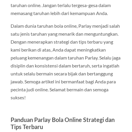
taruhan online. Jangan terlalu tergesa-gesa dalam
memasang taruhan lebih dari kemampuan Anda.
Dalam dunia taruhan bola online, Parlay menjadi salah
satu jenis taruhan yang menarik dan menguntungkan.
Dengan menerapkan strategi dan tips terbaru yang
kami berikan di atas, Anda dapat meningkatkan
peluang kemenangan dalam taruhan Parlay. Selalu jaga
disiplin dan konsistensi dalam bertaruh, serta ingatlah
untuk selalu bermain secara bijak dan bertanggung
jawab. Semoga artikel ini bermanfaat bagi Anda para
pecinta judi online. Selamat bermain dan semoga
sukses!
Panduan Parlay Bola Online Strategi dan
Tips Terbaru