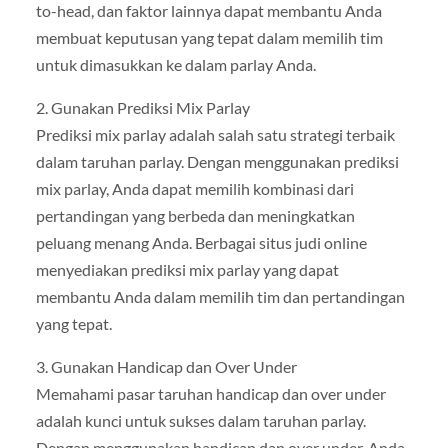
to-head, dan faktor lainnya dapat membantu Anda
membuat keputusan yang tepat dalam memilih tim
untuk dimasukkan ke dalam parlay Anda.
2. Gunakan Prediksi Mix Parlay
Prediksi mix parlay adalah salah satu strategi terbaik
dalam taruhan parlay. Dengan menggunakan prediksi
mix parlay, Anda dapat memilih kombinasi dari
pertandingan yang berbeda dan meningkatkan
peluang menang Anda. Berbagai situs judi online
menyediakan prediksi mix parlay yang dapat
membantu Anda dalam memilih tim dan pertandingan
yang tepat.
3. Gunakan Handicap dan Over Under
Memahami pasar taruhan handicap dan over under
adalah kunci untuk sukses dalam taruhan parlay.
Dengan menggunakan handicap dan over under, Anda