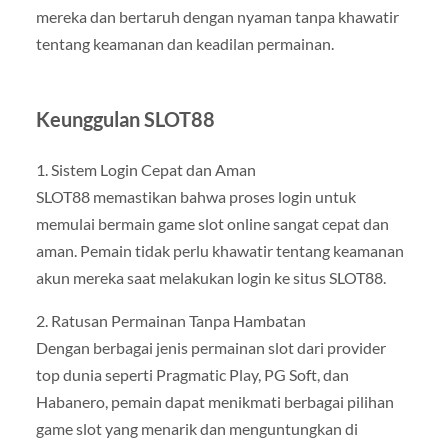
mereka dan bertaruh dengan nyaman tanpa khawatir
tentang keamanan dan keadilan permainan.
Keunggulan SLOT88
1. Sistem Login Cepat dan Aman
SLOT88 memastikan bahwa proses login untuk
memulai bermain game slot online sangat cepat dan
aman. Pemain tidak perlu khawatir tentang keamanan
akun mereka saat melakukan login ke situs SLOT88.
2. Ratusan Permainan Tanpa Hambatan
Dengan berbagai jenis permainan slot dari provider
top dunia seperti Pragmatic Play, PG Soft, dan
Habanero, pemain dapat menikmati berbagai pilihan
game slot yang menarik dan menguntungkan di