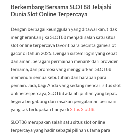
Berkembang Bersama SLOT88 Jelajahi
Dunia Slot Online Terpercaya
Dengan berbagai keunggulan yang ditawarkan, tidak
mengherankan jika SLOT88 menjadi salah satu situs
slot online terpercaya favorit para pecinta game slot
gacor di tahun 2025. Dengan sistem login yang cepat
dan aman, beragam permainan menarik dari provider
ternama, dan promosi yang menggiurkan, SLOT88
memenuhi semua kebutuhan dan harapan para
pemain. Jadi, bagi Anda yang sedang mencari situs slot
online terpercaya, SLOT88 adalah pilihan yang tepat.
Segera bergabung dan rasakan pengalaman bermain
yang tak terlupakan hanya di
Situs Slot88
.
SLOT88 merupakan salah satu situs slot online
terpercaya yang hadir sebagai pilihan utama para