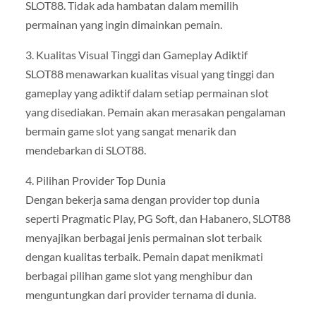
SLOT88. Tidak ada hambatan dalam memilih
permainan yang ingin dimainkan pemain.
3. Kualitas Visual Tinggi dan Gameplay Adiktif
SLOT88 menawarkan kualitas visual yang tinggi dan
gameplay yang adiktif dalam setiap permainan slot
yang disediakan. Pemain akan merasakan pengalaman
bermain game slot yang sangat menarik dan
mendebarkan di SLOT88.
4. Pilihan Provider Top Dunia
Dengan bekerja sama dengan provider top dunia
seperti Pragmatic Play, PG Soft, dan Habanero, SLOT88
menyajikan berbagai jenis permainan slot terbaik
dengan kualitas terbaik. Pemain dapat menikmati
berbagai pilihan game slot yang menghibur dan
menguntungkan dari provider ternama di dunia.