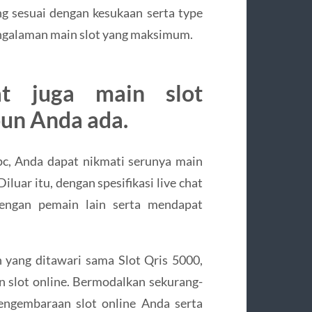
g sesuai dengan kesukaan serta type
ngalaman main slot yang maksimum.
at juga main slot
pun Anda ada.
pc, Anda dapat nikmati serunya main
 Diluar itu, dengan spesifikasi live chat
engan pemain lain serta mendapat
yang ditawari sama Slot Qris 5000,
n slot online. Bermodalkan sekurang-
engembaraan slot online Anda serta