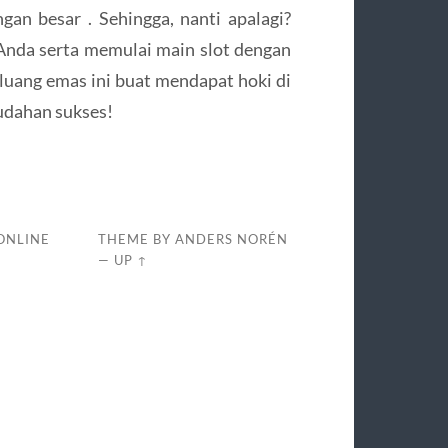
n besar . Sehingga, nanti apalagi?
 Anda serta memulai main slot dengan
eluang emas ini buat mendapat hoki di
udahan sukses!
 ONLINE
THEME BY
ANDERS NORÉN
—
UP ↑