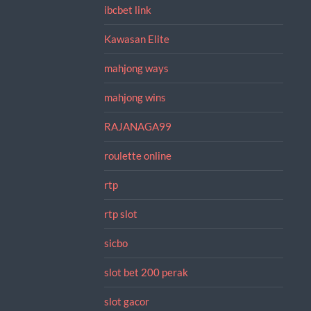
ibcbet link
Kawasan Elite
mahjong ways
mahjong wins
RAJANAGA99
roulette online
rtp
rtp slot
sicbo
slot bet 200 perak
slot gacor