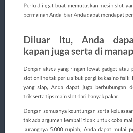
Perlu diingat buat memutuskan mesin slot yan
permainan Anda, biar Anda dapat mendapat pe
Diluar itu, Anda dap
kapan juga serta di mana
Dengan akses yang ringan lewat gadget atau 
slot online tak perlu sibuk pergi ke kasino fisik.
yang siap, Anda dapat juga berhubungan d
trik serta tips main slot dari banyak pakar.
Dengan semuanya keuntungan serta keluasaan 
tak ada argumen kembali tidak untuk coba mai
kurangnya 5.000 rupiah, Anda dapat mulai p