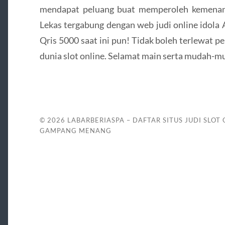
mendapat peluang buat memperoleh kemenanga
Lekas tergabung dengan web judi online idola
Qris 5000 saat ini pun! Tidak boleh terlewat p
dunia slot online. Selamat main serta mudah-m
© 2026
LABARBERIASPA – DAFTAR SITUS JUDI SLOT
GAMPANG MENANG