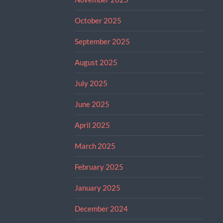
October 2025
September 2025
August 2025
July 2025
June 2025
April 2025
March 2025
February 2025
January 2025
December 2024