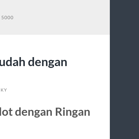
 5000
Mudah dengan
CKY
Slot dengan Ringan