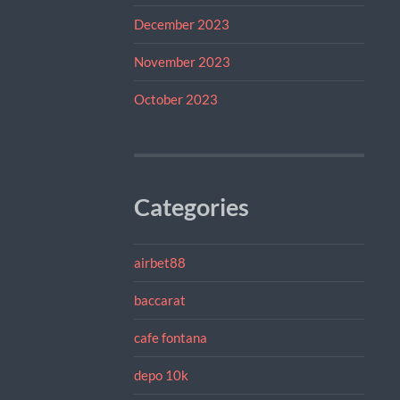
December 2023
November 2023
October 2023
Categories
airbet88
baccarat
cafe fontana
depo 10k