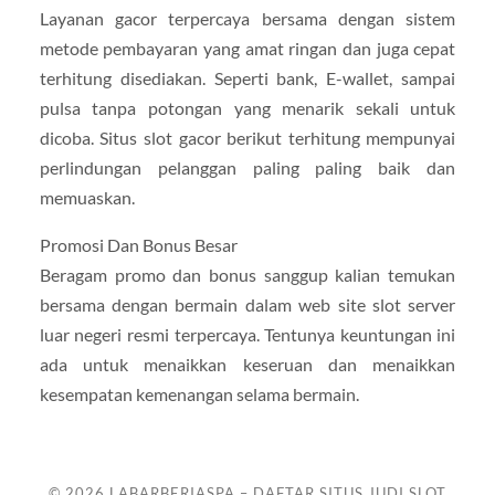
Layanan gacor terpercaya bersama dengan sistem
metode pembayaran yang amat ringan dan juga cepat
terhitung disediakan. Seperti bank, E-wallet, sampai
pulsa tanpa potongan yang menarik sekali untuk
dicoba. Situs slot gacor berikut terhitung mempunyai
perlindungan pelanggan paling paling baik dan
memuaskan.
Promosi Dan Bonus Besar
Beragam promo dan bonus sanggup kalian temukan
bersama dengan bermain dalam web site slot server
luar negeri resmi terpercaya. Tentunya keuntungan ini
ada untuk menaikkan keseruan dan menaikkan
kesempatan kemenangan selama bermain.
© 2026
LABARBERIASPA – DAFTAR SITUS JUDI SLOT