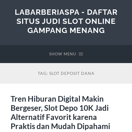
LABARBERIASPA - DAFTAR
SITUS JUDI SLOT ONLINE
GAMPANG MENANG
SHOW MENU
TAG:
SLOT DEPOSIT DANA
Tren Hiburan Digital Makin
Bergeser, Slot Depo 10K Jadi
Alternatif Favorit karena
Praktis dan Mudah Dipahami