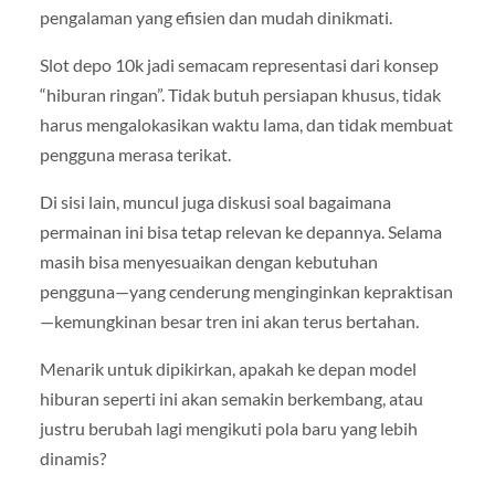
pengalaman yang efisien dan mudah dinikmati.
Slot depo 10k jadi semacam representasi dari konsep
“hiburan ringan”. Tidak butuh persiapan khusus, tidak
harus mengalokasikan waktu lama, dan tidak membuat
pengguna merasa terikat.
Di sisi lain, muncul juga diskusi soal bagaimana
permainan ini bisa tetap relevan ke depannya. Selama
masih bisa menyesuaikan dengan kebutuhan
pengguna—yang cenderung menginginkan kepraktisan
—kemungkinan besar tren ini akan terus bertahan.
Menarik untuk dipikirkan, apakah ke depan model
hiburan seperti ini akan semakin berkembang, atau
justru berubah lagi mengikuti pola baru yang lebih
dinamis?