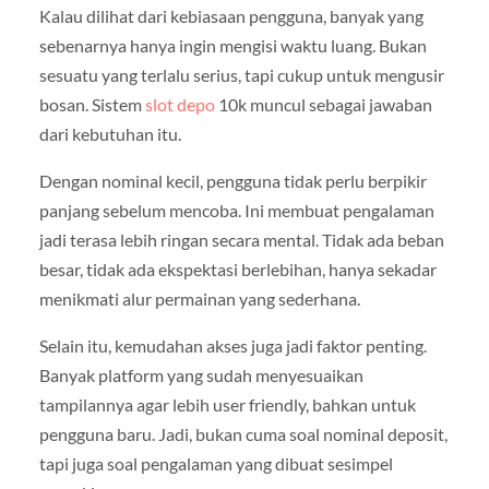
Kalau dilihat dari kebiasaan pengguna, banyak yang
sebenarnya hanya ingin mengisi waktu luang. Bukan
sesuatu yang terlalu serius, tapi cukup untuk mengusir
bosan. Sistem
slot depo
10k muncul sebagai jawaban
dari kebutuhan itu.
Dengan nominal kecil, pengguna tidak perlu berpikir
panjang sebelum mencoba. Ini membuat pengalaman
jadi terasa lebih ringan secara mental. Tidak ada beban
besar, tidak ada ekspektasi berlebihan, hanya sekadar
menikmati alur permainan yang sederhana.
Selain itu, kemudahan akses juga jadi faktor penting.
Banyak platform yang sudah menyesuaikan
tampilannya agar lebih user friendly, bahkan untuk
pengguna baru. Jadi, bukan cuma soal nominal deposit,
tapi juga soal pengalaman yang dibuat sesimpel