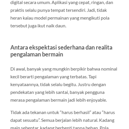
digital secara umum. Aplikasi yang cepat, ringan, dan
praktis selalu punya tempat tersendiri. Jadi, tidak
heran kalau model permainan yang mengikuti pola
tersebut juga ikut naik daun.
Antara ekspektasi sederhana dan realita
pengalaman bermain
Di awal, banyak yang mungkin berpikir bahwa nominal
kecil berarti pengalaman yang terbatas. Tapi
kenyataannya, tidak selalu begitu. Justru dengan
pendekatan yang lebih santai, banyak pengguna
merasa pengalaman bermain jadi lebih enjoyable.
Tidak ada tekanan untuk “harus berhasil” atau “harus
dapat sesuatu”. Semua berjalan lebih natural. Kadang
main sebentar, kadang berhenti tanpa beban. Pola