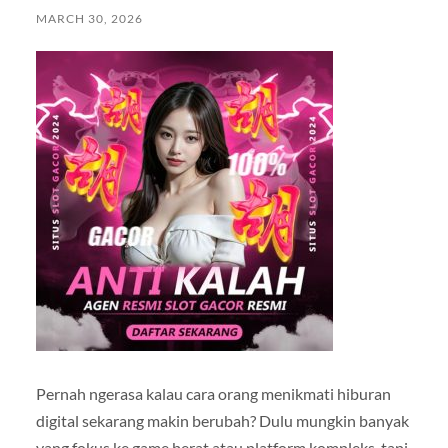
MARCH 30, 2026
Pernah ngerasa kalau cara orang menikmati hiburan
digital sekarang makin berubah? Dulu mungkin banyak
yang fokus ke game berat atau platform kompleks, tapi