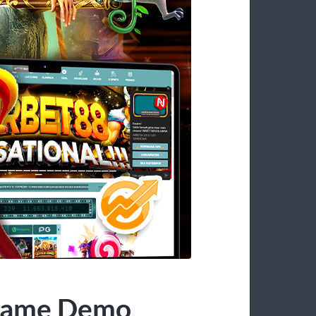
 Game Demo