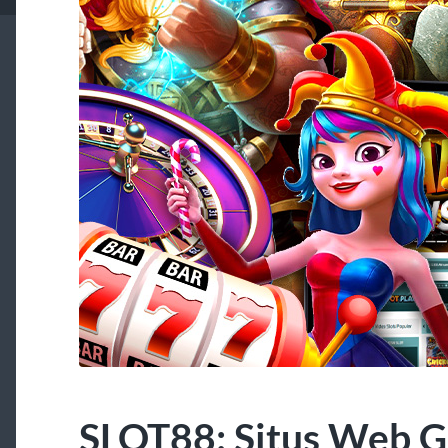
SLOT88: Situs Web