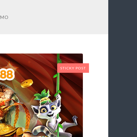
EMO
STICKY POST