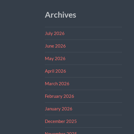
Archives
July 2026
June 2026
May 2026
April 2026
March 2026
February 2026
January 2026
December 2025
November 2025