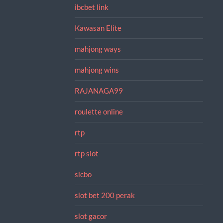
ibcbet link
Kawasan Elite
mahjong ways
mahjong wins
RAJANAGA99
roulette online
rtp
rtp slot
sicbo
slot bet 200 perak
slot gacor