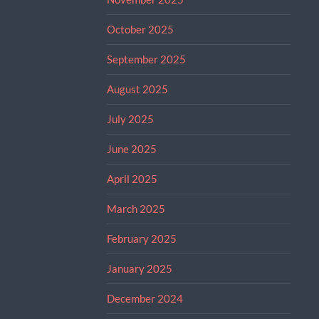
October 2025
September 2025
August 2025
July 2025
June 2025
April 2025
March 2025
February 2025
January 2025
December 2024