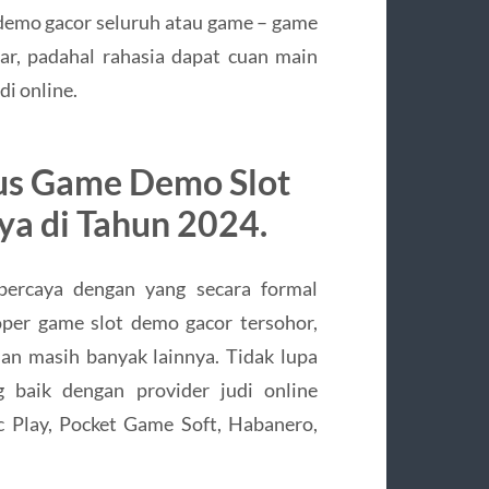
 demo gacor seluruh atau game – game
ar, padahal rahasia dapat cuan main
di online.
tus Game Demo Slot
ya di Tahun 2024.
rpercaya dengan yang secara formal
oper game slot demo gacor tersohor,
an masih banyak lainnya. Tidak lupa
 baik dengan provider judi online
ic Play, Pocket Game Soft, Habanero,