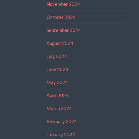
November 2024
October 2024
September 2024
August 2024
July 2024
June 2024
May 2024
April 2024
March 2024
February 2024
January 2024