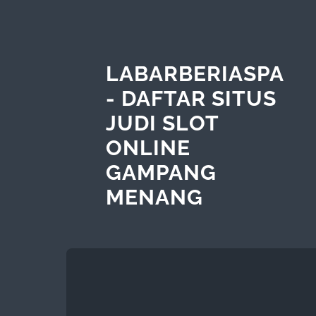
LABARBERIASPA
- DAFTAR SITUS
JUDI SLOT
ONLINE
GAMPANG
MENANG