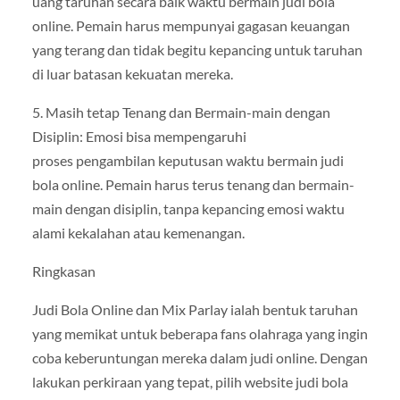
uang taruhan secara baik waktu bermain judi bola
online. Pemain harus mempunyai gagasan keuangan
yang terang dan tidak begitu kepancing untuk taruhan
di luar batasan kekuatan mereka.
5. Masih tetap Tenang dan Bermain-main dengan
Disiplin: Emosi bisa mempengaruhi
proses pengambilan keputusan waktu bermain judi
bola online. Pemain harus terus tenang dan bermain-
main dengan disiplin, tanpa kepancing emosi waktu
alami kekalahan atau kemenangan.
Ringkasan
Judi Bola Online dan Mix Parlay ialah bentuk taruhan
yang memikat untuk beberapa fans olahraga yang ingin
coba keberuntungan mereka dalam judi online. Dengan
lakukan perkiraan yang tepat, pilih website judi bola