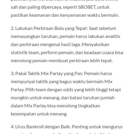
sah dan paling dipercaya, seperti SBOBET, untuk
pastikan keamanan dan kenyamanan waktu bermain.
2. Lakukan Perkiraan Bola yang Tepat: Saat sebelum
memasangkan taruhan, pemain harus lakukan analitis
dan perkiraan mengenai hasil laga. Menyaksikan
statistik team, perform pemain, dan keadaan cuaca bisa
menolong pemain membuat perkiraan lebih tepat.
3. Pakai Taktik Mix Parlay yang Pas: Pemain harus
mempunyai taktik yang bagus waktu bermain Mix
Parlay. Pilih team dengan odds yang lebih tinggi tetapi
mungkin untuk menang, dan batasi taruhan jumlah
dalam Mix Parlay bisa menolong tingkatkan
kesempatan untuk menang.
4. Urus Bankroll dengan Baik: Penting untuk mengurus