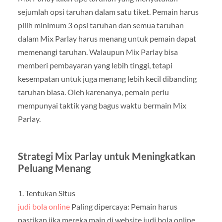
sejumlah opsi taruhan dalam satu tiket. Pemain harus
pilih minimum 3 opsi taruhan dan semua taruhan
dalam Mix Parlay harus menang untuk pemain dapat
memenangi taruhan. Walaupun Mix Parlay bisa
memberi pembayaran yang lebih tinggi, tetapi
kesempatan untuk juga menang lebih kecil dibanding
taruhan biasa. Oleh karenanya, pemain perlu
mempunyai taktik yang bagus waktu bermain Mix
Parlay.
Strategi Mix Parlay untuk Meningkatkan
Peluang Menang
1. Tentukan Situs
judi bola online
Paling dipercaya: Pemain harus
pastikan jika mereka main di website judi bola online