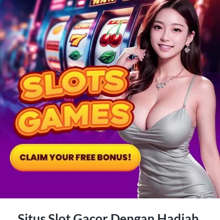
Situs Slot Gacor Dengan Hadiah