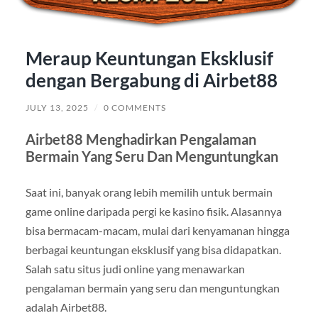
Meraup Keuntungan Eksklusif
dengan Bergabung di Airbet88
JULY 13, 2025
/
0 COMMENTS
Airbet88 Menghadirkan Pengalaman
Bermain Yang Seru Dan Menguntungkan
Saat ini, banyak orang lebih memilih untuk bermain
game online daripada pergi ke kasino fisik. Alasannya
bisa bermacam-macam, mulai dari kenyamanan hingga
berbagai keuntungan eksklusif yang bisa didapatkan.
Salah satu situs judi online yang menawarkan
pengalaman bermain yang seru dan menguntungkan
adalah Airbet88.