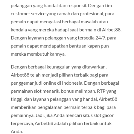
pelanggan yang handal dan responsif. Dengan tim
customer service yang ramah dan profesional, para
pemain dapat mengatasi berbagai masalah atau
kendala yang mereka hadapi saat bermain di Airbet88.
Dengan layanan pelanggan yang tersedia 24/7, para
pemain dapat mendapatkan bantuan kapan pun
mereka membutuhkannya.
Dengan berbagai keunggulan yang ditawarkan,
Airbet88 telah menjadi pilihan terbaik bagi para
penggemar judi online di Indonesia. Dengan berbagai
permainan slot menarik, bonus melimpah, RTP yang
tinggi, dan layanan pelanggan yang handal, Airbet88
memberikan pengalaman bermain terbaik bagi para
pemainnya. Jadi, jika Anda mencari situs slot gacor
terpercaya, Airbet88 adalah pilihan terbaik untuk
Anda.