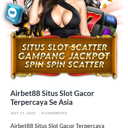
Airbet88 Situs Slot Gacor
Terpercaya Se Asia
JULY 15, 2025
/
0 COMMENTS
Airbet88 Situs Slot Gacor Terpercaya