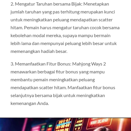
2. Mengatur Taruhan bersama Bijak: Menetapkan
jumlah taruhan yang pas terhitung merupakan kunci
untuk meningkatkan peluang mendapatkan scatter
hitam. Pemain harus mengatur taruhan cocok bersama
kebolehan modal mereka, supaya mampu bermain
lebih lama dan mempunyai peluang lebih besar untuk
memenangkan hadiah besar.
3. Memanfaatkan Fitur Bonus: Mahjong Ways 2
menawarkan berbagai fitur bonus yang mampu
membantu pemain meningkatkan peluang
mendapatkan scatter hitam. Manfaatkan fitur bonus
selanjutnya bersama bijak untuk meningkatkan
kemenangan Anda.