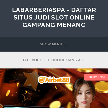
LABARBERIASPA - DAFTAR
SITUS JUDI SLOT ONLINE
GAMPANG MENANG
SHOW MENU
TAG:
ROULETTE ONLINE UANG ASLI
STICKY POST