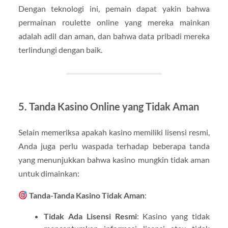
Dengan teknologi ini, pemain dapat yakin bahwa
permainan roulette online yang mereka mainkan
adalah adil dan aman, dan bahwa data pribadi mereka
terlindungi dengan baik.
5. Tanda Kasino Online yang Tidak Aman
Selain memeriksa apakah kasino memiliki lisensi resmi,
Anda juga perlu waspada terhadap beberapa tanda
yang menunjukkan bahwa kasino mungkin tidak aman
untuk dimainkan:
Tanda-Tanda Kasino Tidak Aman
:
Tidak Ada Lisensi Resmi
: Kasino yang tidak