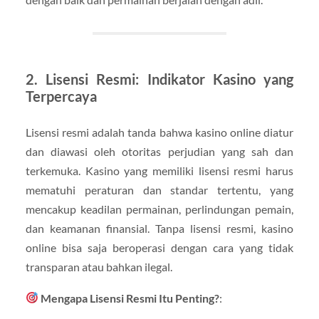
2. Lisensi Resmi: Indikator Kasino yang
Terpercaya
Lisensi resmi adalah tanda bahwa kasino online diatur
dan diawasi oleh otoritas perjudian yang sah dan
terkemuka. Kasino yang memiliki lisensi resmi harus
mematuhi peraturan dan standar tertentu, yang
mencakup keadilan permainan, perlindungan pemain,
dan keamanan finansial. Tanpa lisensi resmi, kasino
online bisa saja beroperasi dengan cara yang tidak
transparan atau bahkan ilegal.
Mengapa Lisensi Resmi Itu Penting?
: