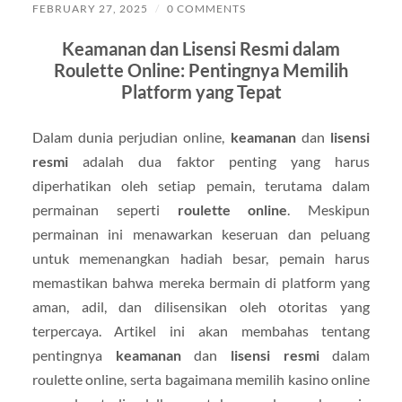
FEBRUARY 27, 2025
/
0 COMMENTS
Keamanan dan Lisensi Resmi dalam
Roulette Online: Pentingnya Memilih
Platform yang Tepat
Dalam dunia perjudian online,
keamanan
dan
lisensi
resmi
adalah dua faktor penting yang harus
diperhatikan oleh setiap pemain, terutama dalam
permainan seperti
roulette online
. Meskipun
permainan ini menawarkan keseruan dan peluang
untuk memenangkan hadiah besar, pemain harus
memastikan bahwa mereka bermain di platform yang
aman, adil, dan dilisensikan oleh otoritas yang
terpercaya. Artikel ini akan membahas tentang
pentingnya
keamanan
dan
lisensi resmi
dalam
roulette online, serta bagaimana memilih kasino online