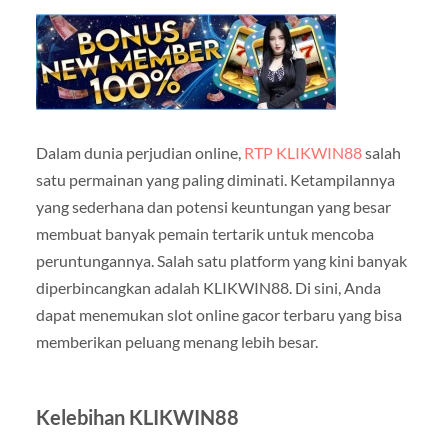
Dalam dunia perjudian online,
RTP KLIKWIN88
salah
satu permainan yang paling diminati. Ketampilannya
yang sederhana dan potensi keuntungan yang besar
membuat banyak pemain tertarik untuk mencoba
peruntungannya. Salah satu platform yang kini banyak
diperbincangkan adalah KLIKWIN88. Di sini, Anda
dapat menemukan slot online gacor terbaru yang bisa
memberikan peluang menang lebih besar.
Kelebihan KLIKWIN88