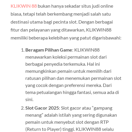
KLIKWIN 88
bukan hanya sekadar situs judi online
biasa, tetapi telah berkembang menjadi salah satu
destinasi utama bagi pecinta slot. Dengan berbagai
fitur dan pelayanan yang ditawarkan, KLIKWIN88
memiliki beberapa kelebihan yang patut digarisbawahi:
Beragam Pilihan Game
: KLIKWIN88
menawarkan koleksi permainan slot dari
berbagai penyedia terkemuka. Hal ini
memungkinkan pemain untuk memilih dari
ratusan pilihan dan menemukan permainan slot
yang cocok dengan preferensi mereka. Dari
tema petualangan hingga fantasi, semua ada di
sini.
Slot Gacor 2025
: Slot gacor atau “gampang
menang” adalah istilah yang sering digunakan
pemain untuk menyebut slot dengan RTP
(Return to Player) tinggi. KLIKWIN88 selalu