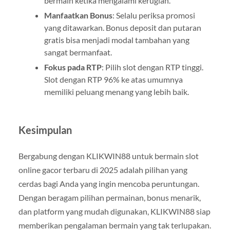
bermain ketika mengalami kerugian.
Manfaatkan Bonus
: Selalu periksa promosi
yang ditawarkan. Bonus deposit dan putaran
gratis bisa menjadi modal tambahan yang
sangat bermanfaat.
Fokus pada RTP
: Pilih slot dengan RTP tinggi.
Slot dengan RTP 96% ke atas umumnya
memiliki peluang menang yang lebih baik.
Kesimpulan
Bergabung dengan KLIKWIN88 untuk bermain slot
online gacor terbaru di 2025 adalah pilihan yang
cerdas bagi Anda yang ingin mencoba peruntungan.
Dengan beragam pilihan permainan, bonus menarik,
dan platform yang mudah digunakan, KLIKWIN88 siap
memberikan pengalaman bermain yang tak terlupakan.