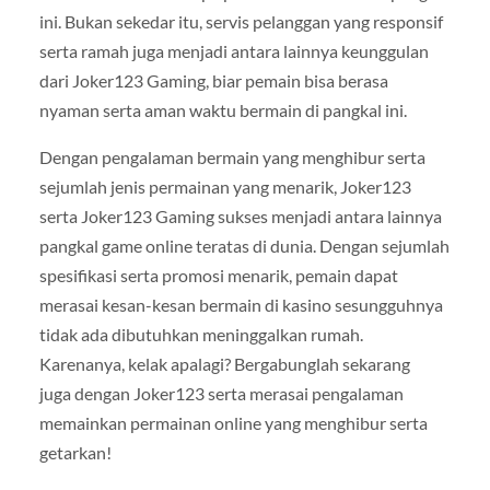
ini. Bukan sekedar itu, servis pelanggan yang responsif
serta ramah juga menjadi antara lainnya keunggulan
dari Joker123 Gaming, biar pemain bisa berasa
nyaman serta aman waktu bermain di pangkal ini.
Dengan pengalaman bermain yang menghibur serta
sejumlah jenis permainan yang menarik, Joker123
serta Joker123 Gaming sukses menjadi antara lainnya
pangkal game online teratas di dunia. Dengan sejumlah
spesifikasi serta promosi menarik, pemain dapat
merasai kesan-kesan bermain di kasino sesungguhnya
tidak ada dibutuhkan meninggalkan rumah.
Karenanya, kelak apalagi? Bergabunglah sekarang
juga dengan Joker123 serta merasai pengalaman
memainkan permainan online yang menghibur serta
getarkan!