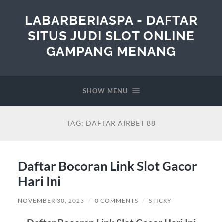
LABARBERIASPA - DAFTAR
SITUS JUDI SLOT ONLINE
GAMPANG MENANG
SHOW MENU
TAG:
DAFTAR AIRBET 88
Daftar Bocoran Link Slot Gacor
Hari Ini
NOVEMBER 30, 2023
/
0 COMMENTS
/
STICKY