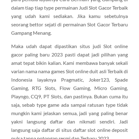
dalam tiap tiap type permainan Judi Slot Gacor Terbaik
yang udah kami sediakan. Jika kamu sebetulnya
seorang bettor sejati di permainan Slot Gacor Terbaru
Gampang Menang.
Maka udah dapat dipastikan situs judi Slot online
gacor paling baru 2023 pasti dapat jadi pilihan yang
amat tepat bikin kalian. Kami membawa banyak sekali
varian nama nama games Slot online duit asli Terbaik di
Indonesia layaknya Pragmatic, Joker123, Spade
Gaming, RTG Slots, Flow Gaming, Micro Gaming,
Playngo, CQ9, PT Slots, dan pastinya. Bukan cuma itu
saja, sebab type game ada sampai ratusan type tidak
mungkin kami jelaskan semua, jadi yang paling benar
yakni langsung daftar dan nikmati sendiri. Jadi
langsung saja daftar di situs daftar slot online deposit
pulsa tanpa potongan resmi dan Terbaru 2023.