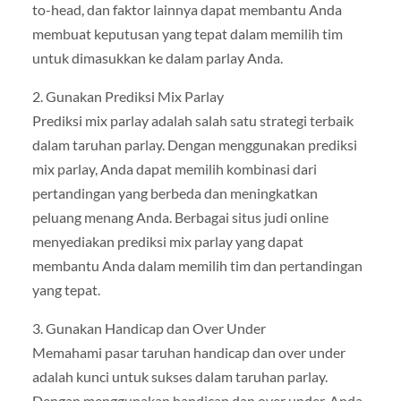
to-head, dan faktor lainnya dapat membantu Anda
membuat keputusan yang tepat dalam memilih tim
untuk dimasukkan ke dalam parlay Anda.
2. Gunakan Prediksi Mix Parlay
Prediksi mix parlay adalah salah satu strategi terbaik
dalam taruhan parlay. Dengan menggunakan prediksi
mix parlay, Anda dapat memilih kombinasi dari
pertandingan yang berbeda dan meningkatkan
peluang menang Anda. Berbagai situs judi online
menyediakan prediksi mix parlay yang dapat
membantu Anda dalam memilih tim dan pertandingan
yang tepat.
3. Gunakan Handicap dan Over Under
Memahami pasar taruhan handicap dan over under
adalah kunci untuk sukses dalam taruhan parlay.
Dengan menggunakan handicap dan over under, Anda