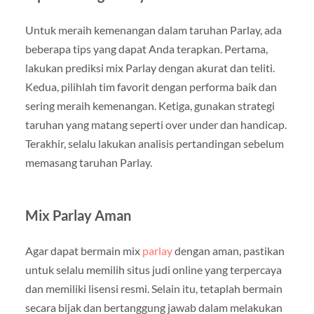
Untuk meraih kemenangan dalam taruhan Parlay, ada
beberapa tips yang dapat Anda terapkan. Pertama,
lakukan prediksi mix Parlay dengan akurat dan teliti.
Kedua, pilihlah tim favorit dengan performa baik dan
sering meraih kemenangan. Ketiga, gunakan strategi
taruhan yang matang seperti over under dan handicap.
Terakhir, selalu lakukan analisis pertandingan sebelum
memasang taruhan Parlay.
Mix Parlay Aman
Agar dapat bermain mix
parlay
dengan aman, pastikan
untuk selalu memilih situs judi online yang terpercaya
dan memiliki lisensi resmi. Selain itu, tetaplah bermain
secara bijak dan bertanggung jawab dalam melakukan