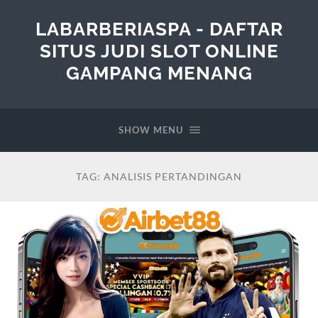
LABARBERIASPA - DAFTAR
SITUS JUDI SLOT ONLINE
GAMPANG MENANG
SHOW MENU
TAG:
ANALISIS PERTANDINGAN