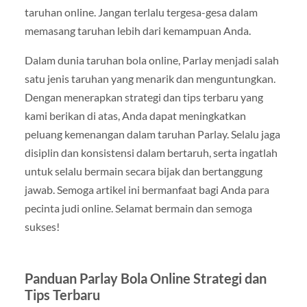
taruhan online. Jangan terlalu tergesa-gesa dalam
memasang taruhan lebih dari kemampuan Anda.
Dalam dunia taruhan bola online, Parlay menjadi salah
satu jenis taruhan yang menarik dan menguntungkan.
Dengan menerapkan strategi dan tips terbaru yang
kami berikan di atas, Anda dapat meningkatkan
peluang kemenangan dalam taruhan Parlay. Selalu jaga
disiplin dan konsistensi dalam bertaruh, serta ingatlah
untuk selalu bermain secara bijak dan bertanggung
jawab. Semoga artikel ini bermanfaat bagi Anda para
pecinta judi online. Selamat bermain dan semoga
sukses!
Panduan Parlay Bola Online Strategi dan
Tips Terbaru